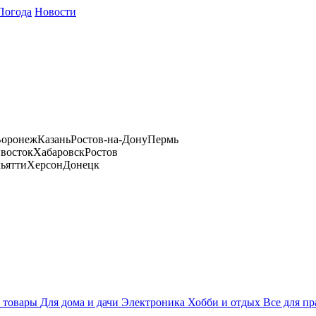
Погода
Новости
оронеж
Казань
Ростов-на-Дону
Пермь
восток
Хабаровск
Ростов
ьятти
Херсон
Донецк
 товары
Для дома и дачи
Электроника
Хобби и отдых
Все для пр