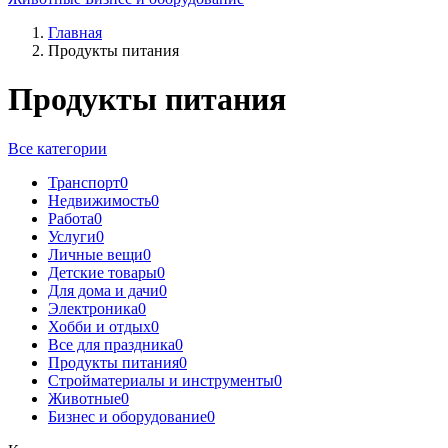
Главная
Продукты питания
Продукты питания
Все категории
Транспорт
0
Недвижимость
0
Работа
0
Услуги
0
Личные вещи
0
Детские товары
0
Для дома и дачи
0
Электроника
0
Хобби и отдых
0
Все для праздника
0
Продукты питания
0
Стройматериалы и инструменты
0
Животные
0
Бизнес и оборудование
0