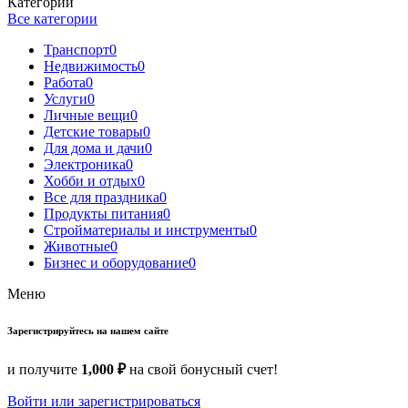
Категории
Все категории
Транспорт
0
Недвижимость
0
Работа
0
Услуги
0
Личные вещи
0
Детские товары
0
Для дома и дачи
0
Электроника
0
Хобби и отдых
0
Все для праздника
0
Продукты питания
0
Стройматериалы и инструменты
0
Животные
0
Бизнес и оборудование
0
Меню
Зарегистрируйтесь на нашем сайте
и получите
1,000 ₽
на свой бонусный счет!
Войти или зарегистрироваться