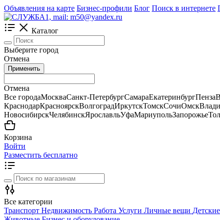
Объявления на карте
Бизнес-профили
Блог
Поиск в интернете
Каталог
Выберите город
Отмена
Применить
Отмена
Все города
Москва
Санкт-Петербург
Самара
Екатеринбург
Пенза
В
Краснодар
Красноярск
Волгоград
Иркутск
Томск
Сочи
Омск
Влади
Новосибирск
Челябинск
Ярославль
Уфа
Мариуполь
Запорожье
Тол
Корзина
Войти
Разместить бесплатно
Все категории
Транспорт
Недвижимость
Работа
Услуги
Личные вещи
Детские
Животные
Бизнес и оборудование