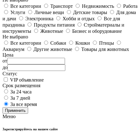
Все категории
Транспорт
Недвижимость
Работа
Услуги
Личные вещи
Детские товары
Для дома
и дачи
Электроника
Хобби и отдых
Все для
праздника
Продукты питания
Стройматериалы и
инструменты
Животные
Бизнес и оборудование
Не выбрано
Все категории
Собаки
Кошки
Птицы
Аквариум
Другие животные
Товары для животных
Цена
от
до
Статус
VIP объявление
Срок размещения
За 24 часа
За 7 дней
За все время
Применить
Меню
Зарегистрируйтесь на нашем сайте