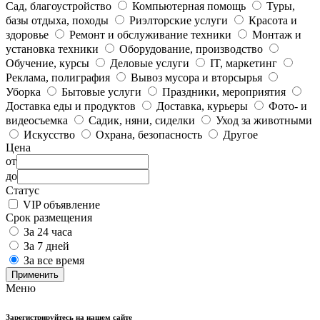
Сад, благоустройство
Компьютерная помощь
Туры,
базы отдыха, походы
Риэлторские услуги
Красота и
здоровье
Ремонт и обслуживание техники
Монтаж и
установка техники
Оборудование, производство
Обучение, курсы
Деловые услуги
IT, маркетинг
Реклама, полиграфия
Вывоз мусора и вторсырья
Уборка
Бытовые услуги
Праздники, мероприятия
Доставка еды и продуктов
Доставка, курьеры
Фото- и
видеосъемка
Садик, няни, сиделки
Уход за животными
Искусство
Охрана, безопасность
Другое
Цена
от
до
Статус
VIP объявление
Срок размещения
За 24 часа
За 7 дней
За все время
Применить
Меню
Зарегистрируйтесь на нашем сайте