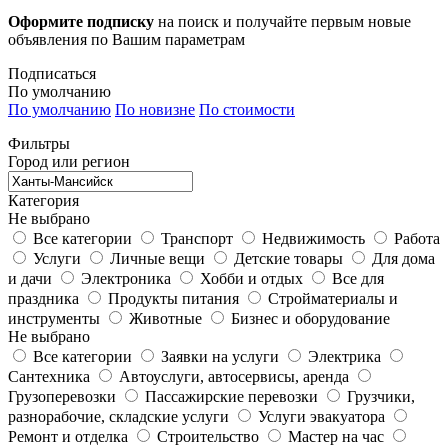
Оформите подписку
на поиск и получайте первым новые
объявления по Вашим параметрам
Подписаться
По умолчанию
По умолчанию
По новизне
По стоимости
Фильтры
Город или регион
Категория
Не выбрано
Все категории
Транспорт
Недвижимость
Работа
Услуги
Личные вещи
Детские товары
Для дома
и дачи
Электроника
Хобби и отдых
Все для
праздника
Продукты питания
Стройматериалы и
инструменты
Животные
Бизнес и оборудование
Не выбрано
Все категории
Заявки на услуги
Электрика
Сантехника
Автоуслуги, автосервисы, аренда
Грузоперевозки
Пассажирские перевозки
Грузчики,
разнорабочие, складские услуги
Услуги эвакуатора
Ремонт и отделка
Строительство
Мастер на час