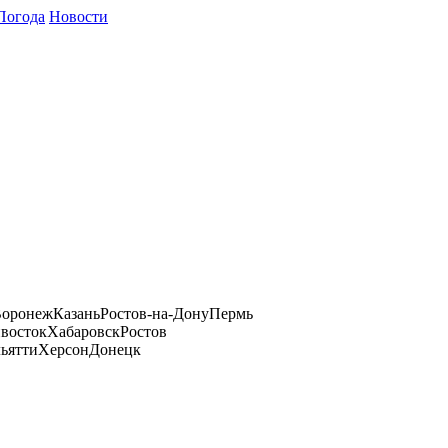
Погода
Новости
оронеж
Казань
Ростов-на-Дону
Пермь
восток
Хабаровск
Ростов
ьятти
Херсон
Донецк