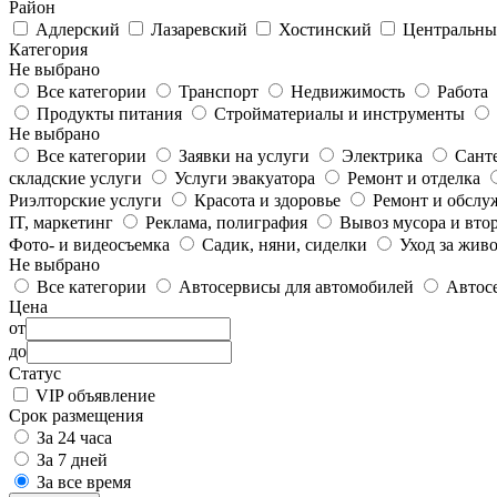
Район
Адлерский
Лазаревский
Хостинский
Центральн
Категория
Не выбрано
Все категории
Транспорт
Недвижимость
Работа
Продукты питания
Стройматериалы и инструменты
Не выбрано
Все категории
Заявки на услуги
Электрика
Сант
складские услуги
Услуги эвакуатора
Ремонт и отделка
Риэлторские услуги
Красота и здоровье
Ремонт и обслу
IT, маркетинг
Реклама, полиграфия
Вывоз мусора и вто
Фото- и видеосъемка
Садик, няни, сиделки
Уход за жив
Не выбрано
Все категории
Автосервисы для автомобилей
Автосе
Цена
от
до
Статус
VIP объявление
Срок размещения
За 24 часа
За 7 дней
За все время