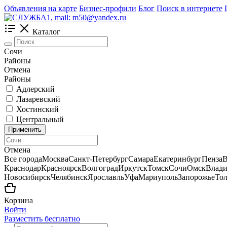
Объявления на карте
Бизнес-профили
Блог
Поиск в интернете
Каталог
Сочи
Районы
Отмена
Районы
Адлерский
Лазаревский
Хостинский
Центральный
Применить
Отмена
Все города
Москва
Санкт-Петербург
Самара
Екатеринбург
Пенза
В
Краснодар
Красноярск
Волгоград
Иркутск
Томск
Сочи
Омск
Влади
Новосибирск
Челябинск
Ярославль
Уфа
Мариуполь
Запорожье
Тол
Корзина
Войти
Разместить бесплатно