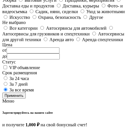
Уборка
Бытовые услуги
Праздники, мероприятия
Доставка еды и продуктов
Доставка, курьеры
Фото- и
видеосъемка
Садик, няни, сиделки
Уход за животными
Искусство
Охрана, безопасность
Другое
Не выбрано
Все категории
Автосервисы для автомобилей
Автосервисы для грузовиков и спецтехники
Автосервисы
для другой техники
Аренда авто
Аренда спецтехники
Цена
от
до
Статус
VIP объявление
Срок размещения
За 24 часа
За 7 дней
За все время
Применить
Меню
Зарегистрируйтесь на нашем сайте
и получите
1,000 ₽
на свой бонусный счет!