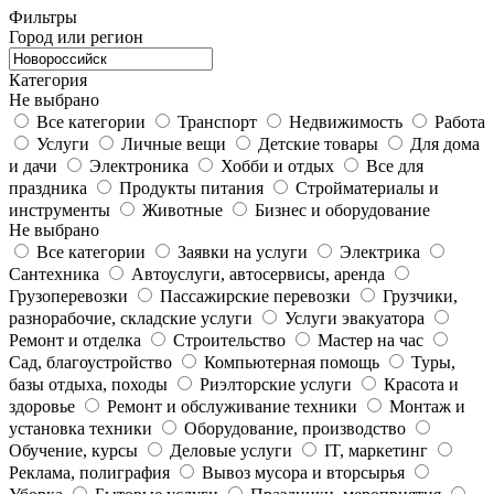
Фильтры
Город или регион
Категория
Не выбрано
Все категории
Транспорт
Недвижимость
Работа
Услуги
Личные вещи
Детские товары
Для дома
и дачи
Электроника
Хобби и отдых
Все для
праздника
Продукты питания
Стройматериалы и
инструменты
Животные
Бизнес и оборудование
Не выбрано
Все категории
Заявки на услуги
Электрика
Сантехника
Автоуслуги, автосервисы, аренда
Грузоперевозки
Пассажирские перевозки
Грузчики,
разнорабочие, складские услуги
Услуги эвакуатора
Ремонт и отделка
Строительство
Мастер на час
Сад, благоустройство
Компьютерная помощь
Туры,
базы отдыха, походы
Риэлторские услуги
Красота и
здоровье
Ремонт и обслуживание техники
Монтаж и
установка техники
Оборудование, производство
Обучение, курсы
Деловые услуги
IT, маркетинг
Реклама, полиграфия
Вывоз мусора и вторсырья