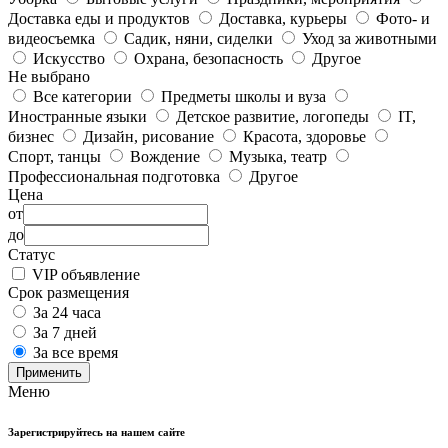
Доставка еды и продуктов
Доставка, курьеры
Фото- и
видеосъемка
Садик, няни, сиделки
Уход за животными
Искусство
Охрана, безопасность
Другое
Не выбрано
Все категории
Предметы школы и вуза
Иностранные языки
Детское развитие, логопеды
IT,
бизнес
Дизайн, рисование
Красота, здоровье
Спорт, танцы
Вождение
Музыка, театр
Профессиональная подготовка
Другое
Цена
от
до
Статус
VIP объявление
Срок размещения
За 24 часа
За 7 дней
За все время
Применить
Меню
Зарегистрируйтесь на нашем сайте