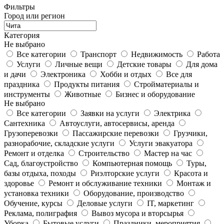
Фильтры
Город или регион
Категория
Не выбрано
Все категории
Транспорт
Недвижимость
Работа
Услуги
Личные вещи
Детские товары
Для дома
и дачи
Электроника
Хобби и отдых
Все для
праздника
Продукты питания
Стройматериалы и
инструменты
Животные
Бизнес и оборудование
Не выбрано
Все категории
Заявки на услуги
Электрика
Сантехника
Автоуслуги, автосервисы, аренда
Грузоперевозки
Пассажирские перевозки
Грузчики,
разнорабочие, складские услуги
Услуги эвакуатора
Ремонт и отделка
Строительство
Мастер на час
Сад, благоустройство
Компьютерная помощь
Туры,
базы отдыха, походы
Риэлторские услуги
Красота и
здоровье
Ремонт и обслуживание техники
Монтаж и
установка техники
Оборудование, производство
Обучение, курсы
Деловые услуги
IT, маркетинг
Реклама, полиграфия
Вывоз мусора и вторсырья
Уборка
Бытовые услуги
Праздники, мероприятия