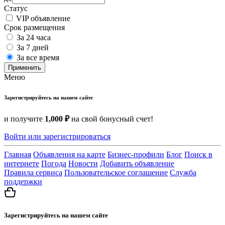
Статус
VIP объявление
Срок размещения
За 24 часа
За 7 дней
За все время
Применить
Меню
Зарегистрируйтесь на нашем сайте
и получите
1,000 ₽
на свой бонусный счет!
Войти или зарегистрироваться
Главная
Объявления на карте
Бизнес-профили
Блог
Поиск в
интернете
Погода
Новости
Добавить объявление
Правила сервиса
Пользовательское соглашение
Служба
поддержки
Зарегистрируйтесь на нашем сайте