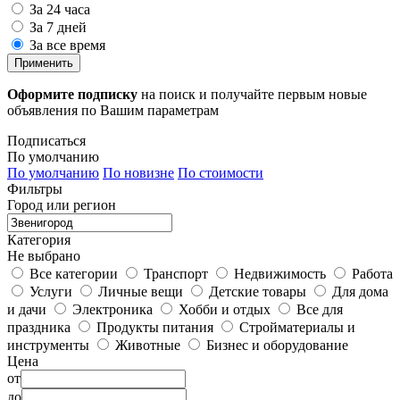
За 24 часа
За 7 дней
За все время
Применить
Оформите подписку
на поиск и получайте первым новые
объявления по Вашим параметрам
Подписаться
По умолчанию
По умолчанию
По новизне
По стоимости
Фильтры
Город или регион
Категория
Не выбрано
Все категории
Транспорт
Недвижимость
Работа
Услуги
Личные вещи
Детские товары
Для дома
и дачи
Электроника
Хобби и отдых
Все для
праздника
Продукты питания
Стройматериалы и
инструменты
Животные
Бизнес и оборудование
Цена
от
до