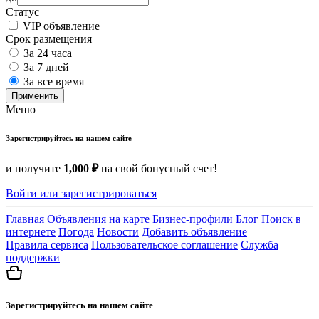
Статус
VIP объявление
Срок размещения
За 24 часа
За 7 дней
За все время
Применить
Меню
Зарегистрируйтесь на нашем сайте
и получите
1,000 ₽
на свой бонусный счет!
Войти или зарегистрироваться
Главная
Объявления на карте
Бизнес-профили
Блог
Поиск в
интернете
Погода
Новости
Добавить объявление
Правила сервиса
Пользовательское соглашение
Служба
поддержки
Зарегистрируйтесь на нашем сайте