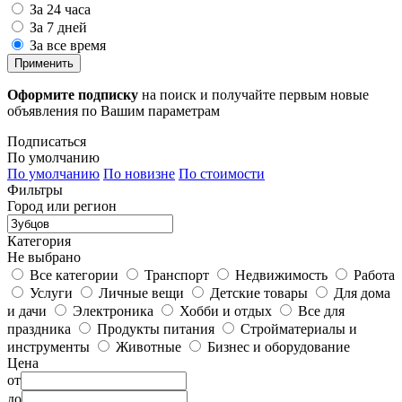
За 24 часа
За 7 дней
За все время
Применить
Оформите подписку
на поиск и получайте первым новые
объявления по Вашим параметрам
Подписаться
По умолчанию
По умолчанию
По новизне
По стоимости
Фильтры
Город или регион
Категория
Не выбрано
Все категории
Транспорт
Недвижимость
Работа
Услуги
Личные вещи
Детские товары
Для дома
и дачи
Электроника
Хобби и отдых
Все для
праздника
Продукты питания
Стройматериалы и
инструменты
Животные
Бизнес и оборудование
Цена
от
до