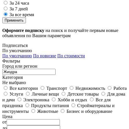
За 24 часа
За 7 дней
За все время
Применить
Оформите подписку
на поиск и получайте первым новые
объявления по Вашим параметрам
Подписаться
По умолчанию
По умолчанию
По новизне
По стоимости
Фильтры
Город или регион
Категория
Не выбрано
Все категории
Транспорт
Недвижимость
Работа
Услуги
Личные вещи
Детские товары
Для дома
и дачи
Электроника
Хобби и отдых
Все для
праздника
Продукты питания
Стройматериалы и
инструменты
Животные
Бизнес и оборудование
Цена
от
до