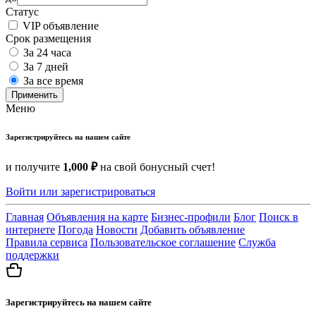
Статус
VIP объявление
Срок размещения
За 24 часа
За 7 дней
За все время
Применить
Меню
Зарегистрируйтесь на нашем сайте
и получите
1,000 ₽
на свой бонусный счет!
Войти или зарегистрироваться
Главная
Объявления на карте
Бизнес-профили
Блог
Поиск в
интернете
Погода
Новости
Добавить объявление
Правила сервиса
Пользовательское соглашение
Служба
поддержки
Зарегистрируйтесь на нашем сайте