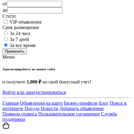
от
до
Статус
VIP объявление
Срок размещения
За 24 часа
За 7 дней
За все время
Применить
Меню
Зарегистрируйтесь на нашем сайте
и получите
1,000 ₽
на свой бонусный счет!
Войти или зарегистрироваться
Главная
Объявления на карте
Бизнес-профили
Блог
Поиск в
интернете
Погода
Новости
Добавить объявление
Правила сервиса
Пользовательское соглашение
Служба
поддержки