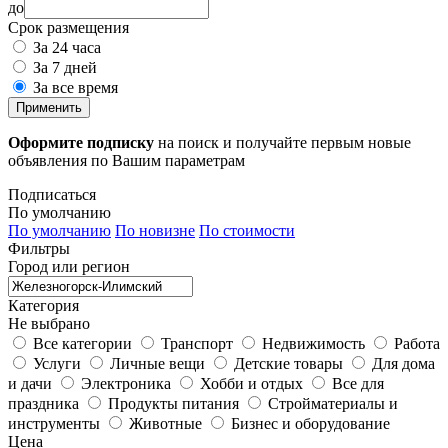
до
Срок размещения
За 24 часа
За 7 дней
За все время
Применить
Оформите подписку
на поиск и получайте первым новые
объявления по Вашим параметрам
Подписаться
По умолчанию
По умолчанию
По новизне
По стоимости
Фильтры
Город или регион
Категория
Не выбрано
Все категории
Транспорт
Недвижимость
Работа
Услуги
Личные вещи
Детские товары
Для дома
и дачи
Электроника
Хобби и отдых
Все для
праздника
Продукты питания
Стройматериалы и
инструменты
Животные
Бизнес и оборудование
Цена