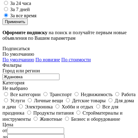
За 24 часа
За 7 дней
За все время
Применить
Оформите подписку
на поиск и получайте первым новые
объявления по Вашим параметрам
Подписаться
По умолчанию
По умолчанию
По новизне
По стоимости
Фильтры
Город или регион
Категория
Не выбрано
Все категории
Транспорт
Недвижимость
Работа
Услуги
Личные вещи
Детские товары
Для дома
и дачи
Электроника
Хобби и отдых
Все для
праздника
Продукты питания
Стройматериалы и
инструменты
Животные
Бизнес и оборудование
Цена
от
до