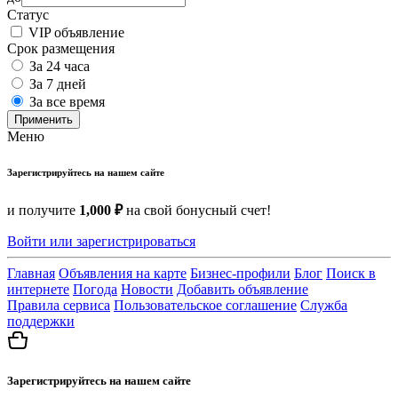
Статус
VIP объявление
Срок размещения
За 24 часа
За 7 дней
За все время
Применить
Меню
Зарегистрируйтесь на нашем сайте
и получите
1,000 ₽
на свой бонусный счет!
Войти или зарегистрироваться
Главная
Объявления на карте
Бизнес-профили
Блог
Поиск в
интернете
Погода
Новости
Добавить объявление
Правила сервиса
Пользовательское соглашение
Служба
поддержки
Зарегистрируйтесь на нашем сайте