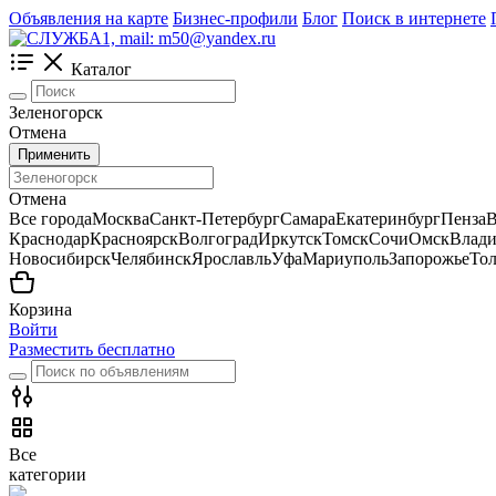
Объявления на карте
Бизнес-профили
Блог
Поиск в интернете
Каталог
Зеленогорск
Отмена
Применить
Отмена
Все города
Москва
Санкт-Петербург
Самара
Екатеринбург
Пенза
В
Краснодар
Красноярск
Волгоград
Иркутск
Томск
Сочи
Омск
Влади
Новосибирск
Челябинск
Ярославль
Уфа
Мариуполь
Запорожье
Тол
Корзина
Войти
Разместить бесплатно
Все
категории