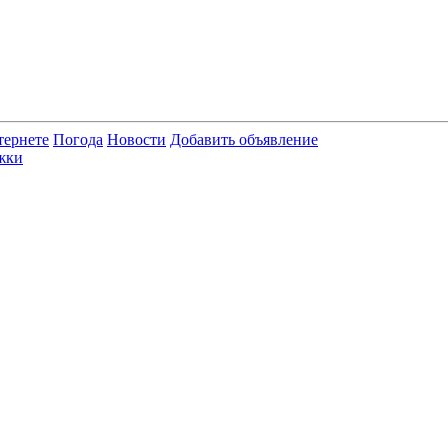
тернете
Погода
Новости
Добавить объявление
жки