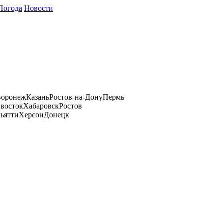
Погода
Новости
оронеж
Казань
Ростов-на-Дону
Пермь
восток
Хабаровск
Ростов
ьятти
Херсон
Донецк