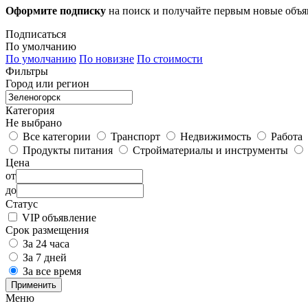
Оформите подписку
на поиск и получайте первым новые объ
Подписаться
По умолчанию
По умолчанию
По новизне
По стоимости
Фильтры
Город или регион
Категория
Не выбрано
Все категории
Транспорт
Недвижимость
Работа
Продукты питания
Стройматериалы и инструменты
Цена
от
до
Статус
VIP объявление
Срок размещения
За 24 часа
За 7 дней
За все время
Применить
Меню