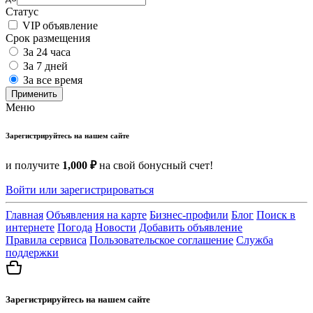
Статус
VIP объявление
Срок размещения
За 24 часа
За 7 дней
За все время
Применить
Меню
Зарегистрируйтесь на нашем сайте
и получите
1,000 ₽
на свой бонусный счет!
Войти или зарегистрироваться
Главная
Объявления на карте
Бизнес-профили
Блог
Поиск в
интернете
Погода
Новости
Добавить объявление
Правила сервиса
Пользовательское соглашение
Служба
поддержки
Зарегистрируйтесь на нашем сайте