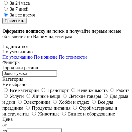
За 24 часа
За 7 дней
За все время
Применить
Оформите подписку
на поиск и получайте первым новые
объявления по Вашим параметрам
Подписаться
По умолчанию
По умолчанию
По новизне
По стоимости
Фильтры
Город или регион
Категория
Не выбрано
Все категории
Транспорт
Недвижимость
Работа
Услуги
Личные вещи
Детские товары
Для дома
и дачи
Электроника
Хобби и отдых
Все для
праздника
Продукты питания
Стройматериалы и
инструменты
Животные
Бизнес и оборудование
Цена
от
до