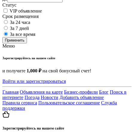
Статус
VIP объявление
Срок размещения
За 24 часа
За 7 дней
За все время
Применить
Меню
Зарегистрируйтесь на нашем сайте
и получите
1,000 ₽
на свой бонусный счет!
Войти или зарегистрироваться
Главная
Объявления на карте
Бизнес-профили
Блог
Поиск в
интернете
Погода
Новости
Добавить объявление
Правила сервиса
Пользовательское соглашение
Служба
поддержки
Зарегистрируйтесь на нашем сайте