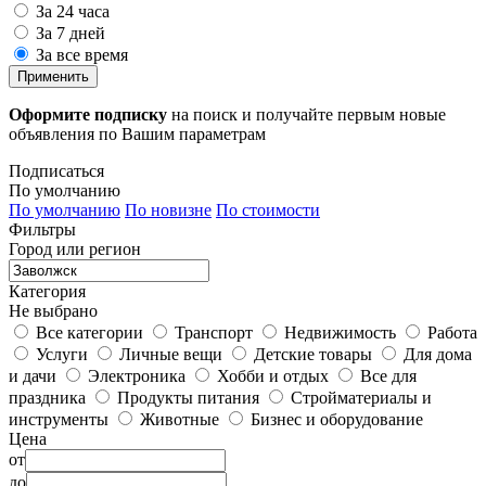
За 24 часа
За 7 дней
За все время
Применить
Оформите подписку
на поиск и получайте первым новые
объявления по Вашим параметрам
Подписаться
По умолчанию
По умолчанию
По новизне
По стоимости
Фильтры
Город или регион
Категория
Не выбрано
Все категории
Транспорт
Недвижимость
Работа
Услуги
Личные вещи
Детские товары
Для дома
и дачи
Электроника
Хобби и отдых
Все для
праздника
Продукты питания
Стройматериалы и
инструменты
Животные
Бизнес и оборудование
Цена
от
до