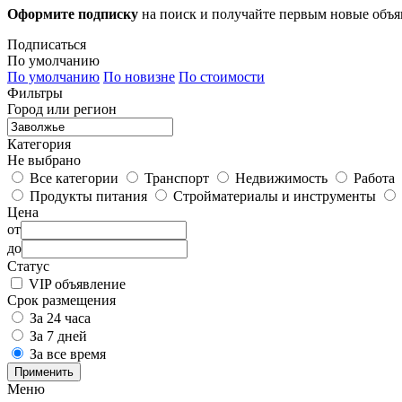
Оформите подписку
на поиск и получайте первым новые объ
Подписаться
По умолчанию
По умолчанию
По новизне
По стоимости
Фильтры
Город или регион
Категория
Не выбрано
Все категории
Транспорт
Недвижимость
Работа
Продукты питания
Стройматериалы и инструменты
Цена
от
до
Статус
VIP объявление
Срок размещения
За 24 часа
За 7 дней
За все время
Применить
Меню