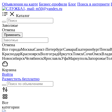
Объявления на карте
Бизнес-профили
Блог
Поиск в интернете
Каталог
Заволжье
Отмена
Применить
Отмена
Все города
Москва
Санкт-Петербург
Самара
Екатеринбург
Пенза
В
Краснодар
Красноярск
Волгоград
Иркутск
Томск
Сочи
Омск
Влади
Новосибирск
Челябинск
Ярославль
Уфа
Мариуполь
Запорожье
Тол
Корзина
Войти
Разместить бесплатно
Все
категории