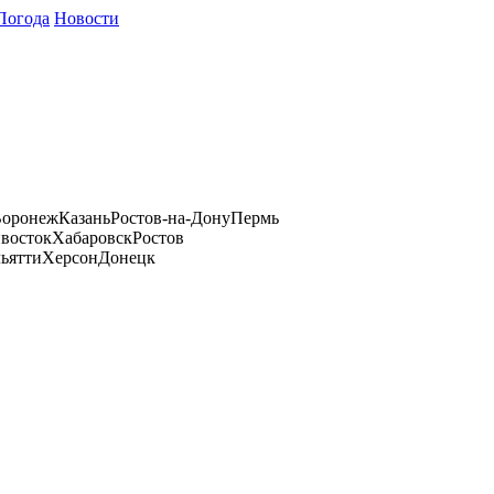
Погода
Новости
оронеж
Казань
Ростов-на-Дону
Пермь
восток
Хабаровск
Ростов
ьятти
Херсон
Донецк