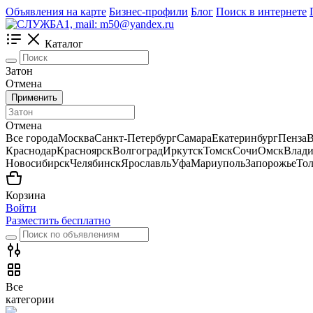
Объявления на карте
Бизнес-профили
Блог
Поиск в интернете
Каталог
Затон
Отмена
Применить
Отмена
Все города
Москва
Санкт-Петербург
Самара
Екатеринбург
Пенза
В
Краснодар
Красноярск
Волгоград
Иркутск
Томск
Сочи
Омск
Влади
Новосибирск
Челябинск
Ярославль
Уфа
Мариуполь
Запорожье
Тол
Корзина
Войти
Разместить бесплатно
Все
категории