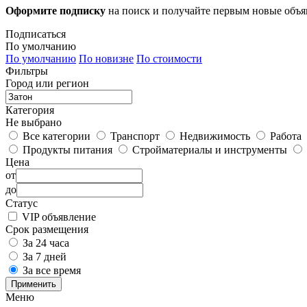
Оформите подписку
на поиск и получайте первым новые объ
Подписаться
По умолчанию
По умолчанию
По новизне
По стоимости
Фильтры
Город или регион
Категория
Не выбрано
Все категории
Транспорт
Недвижимость
Работа
Продукты питания
Стройматериалы и инструменты
Цена
от
до
Статус
VIP объявление
Срок размещения
За 24 часа
За 7 дней
За все время
Применить
Меню