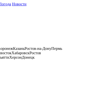
Погода
Новости
оронеж
Казань
Ростов-на-Дону
Пермь
восток
Хабаровск
Ростов
ьятти
Херсон
Донецк