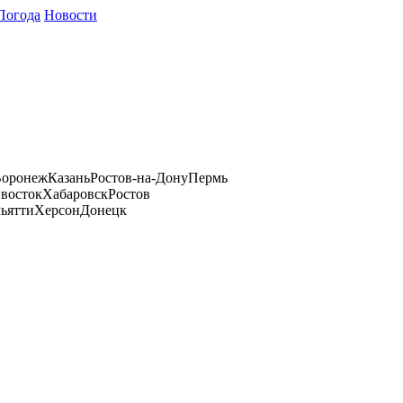
Погода
Новости
оронеж
Казань
Ростов-на-Дону
Пермь
восток
Хабаровск
Ростов
ьятти
Херсон
Донецк