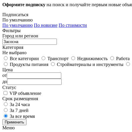
Оформите подписку
на поиск и получайте первым новые объ
Подписаться
По умолчанию
По умолчанию
По новизне
По стоимости
Фильтры
Город или регион
Категория
Не выбрано
Все категории
Транспорт
Недвижимость
Работа
Продукты питания
Стройматериалы и инструменты
Цена
от
до
Статус
VIP объявление
Срок размещения
За 24 часа
За 7 дней
За все время
Применить
Меню