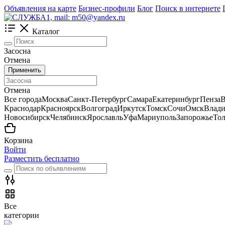
Объявления на карте
Бизнес-профили
Блог
Поиск в интернете
Каталог
Засосна
Отмена
Применить
Отмена
Все города
Москва
Санкт-Петербург
Самара
Екатеринбург
Пенза
В
Краснодар
Красноярск
Волгоград
Иркутск
Томск
Сочи
Омск
Влади
Новосибирск
Челябинск
Ярославль
Уфа
Мариуполь
Запорожье
Тол
Корзина
Войти
Разместить бесплатно
Все
категории