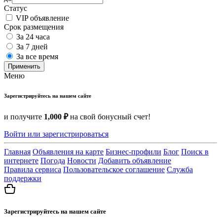
Статус
VIP объявление
Срок размещения
За 24 часа
За 7 дней
За все время
Применить
Меню
Зарегистрируйтесь на нашем сайте
и получите
1,000 ₽
на свой бонусный счет!
Войти или зарегистрироваться
Главная
Объявления на карте
Бизнес-профили
Блог
Поиск в
интернете
Погода
Новости
Добавить объявление
Правила сервиса
Пользовательское соглашение
Служба
поддержки
Зарегистрируйтесь на нашем сайте