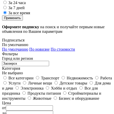
За 24 часа
За 7 дней
За все время
Применить
Оформите подписку
на поиск и получайте первым новые
объявления по Вашим параметрам
Подписаться
По умолчанию
По умолчанию
По новизне
По стоимости
Фильтры
Город или регион
Категория
Не выбрано
Все категории
Транспорт
Недвижимость
Работа
Услуги
Личные вещи
Детские товары
Для дома
и дачи
Электроника
Хобби и отдых
Все для
праздника
Продукты питания
Стройматериалы и
инструменты
Животные
Бизнес и оборудование
Цена
от
до