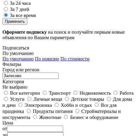
За 24 часа
За 7 дней
За все время
Применить
Оформите подписку
на поиск и получайте первым новые
объявления по Вашим параметрам
Подписаться
По умолчанию
По умолчанию
По новизне
По стоимости
Фильтры
Город или регион
Категория
Не выбрано
Все категории
Транспорт
Недвижимость
Работа
Услуги
Личные вещи
Детские товары
Для дома
и дачи
Электроника
Хобби и отдых
Все для
праздника
Продукты питания
Стройматериалы и
инструменты
Животные
Бизнес и оборудование
Цена
от
до