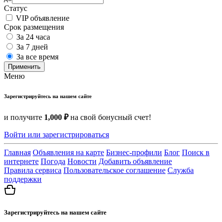
Статус
VIP объявление
Срок размещения
За 24 часа
За 7 дней
За все время
Применить
Меню
Зарегистрируйтесь на нашем сайте
и получите
1,000 ₽
на свой бонусный счет!
Войти или зарегистрироваться
Главная
Объявления на карте
Бизнес-профили
Блог
Поиск в
интернете
Погода
Новости
Добавить объявление
Правила сервиса
Пользовательское соглашение
Служба
поддержки
Зарегистрируйтесь на нашем сайте