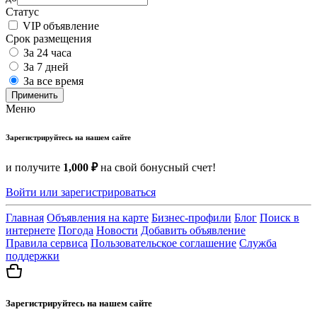
Статус
VIP объявление
Срок размещения
За 24 часа
За 7 дней
За все время
Применить
Меню
Зарегистрируйтесь на нашем сайте
и получите
1,000 ₽
на свой бонусный счет!
Войти или зарегистрироваться
Главная
Объявления на карте
Бизнес-профили
Блог
Поиск в
интернете
Погода
Новости
Добавить объявление
Правила сервиса
Пользовательское соглашение
Служба
поддержки
Зарегистрируйтесь на нашем сайте