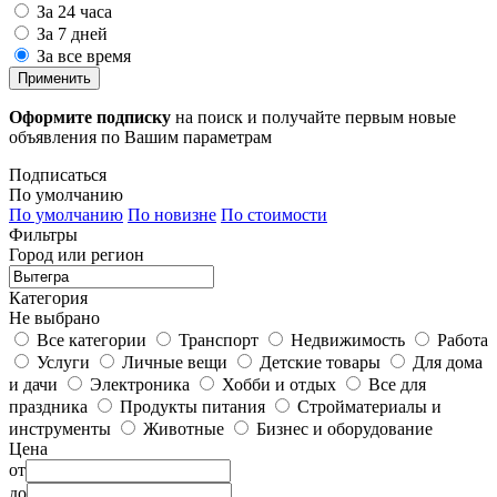
За 24 часа
За 7 дней
За все время
Применить
Оформите подписку
на поиск и получайте первым новые
объявления по Вашим параметрам
Подписаться
По умолчанию
По умолчанию
По новизне
По стоимости
Фильтры
Город или регион
Категория
Не выбрано
Все категории
Транспорт
Недвижимость
Работа
Услуги
Личные вещи
Детские товары
Для дома
и дачи
Электроника
Хобби и отдых
Все для
праздника
Продукты питания
Стройматериалы и
инструменты
Животные
Бизнес и оборудование
Цена
от
до