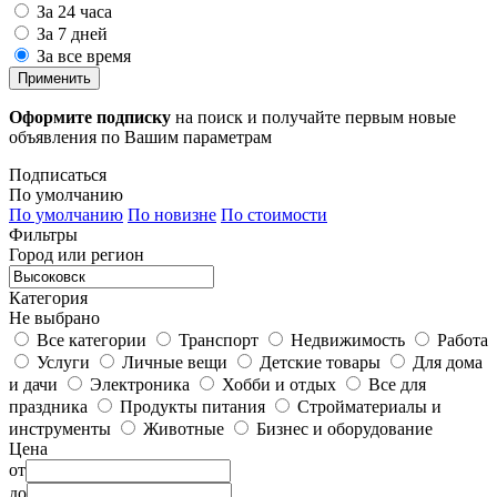
За 24 часа
За 7 дней
За все время
Применить
Оформите подписку
на поиск и получайте первым новые
объявления по Вашим параметрам
Подписаться
По умолчанию
По умолчанию
По новизне
По стоимости
Фильтры
Город или регион
Категория
Не выбрано
Все категории
Транспорт
Недвижимость
Работа
Услуги
Личные вещи
Детские товары
Для дома
и дачи
Электроника
Хобби и отдых
Все для
праздника
Продукты питания
Стройматериалы и
инструменты
Животные
Бизнес и оборудование
Цена
от
до