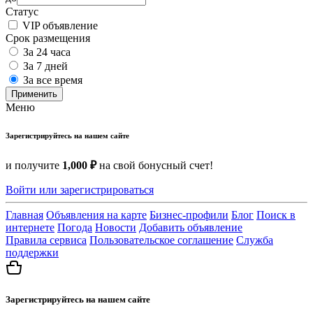
Статус
VIP объявление
Срок размещения
За 24 часа
За 7 дней
За все время
Применить
Меню
Зарегистрируйтесь на нашем сайте
и получите
1,000 ₽
на свой бонусный счет!
Войти или зарегистрироваться
Главная
Объявления на карте
Бизнес-профили
Блог
Поиск в
интернете
Погода
Новости
Добавить объявление
Правила сервиса
Пользовательское соглашение
Служба
поддержки
Зарегистрируйтесь на нашем сайте