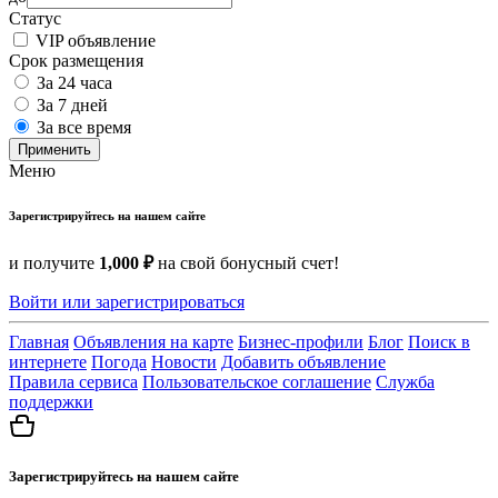
Статус
VIP объявление
Срок размещения
За 24 часа
За 7 дней
За все время
Применить
Меню
Зарегистрируйтесь на нашем сайте
и получите
1,000 ₽
на свой бонусный счет!
Войти или зарегистрироваться
Главная
Объявления на карте
Бизнес-профили
Блог
Поиск в
интернете
Погода
Новости
Добавить объявление
Правила сервиса
Пользовательское соглашение
Служба
поддержки
Зарегистрируйтесь на нашем сайте