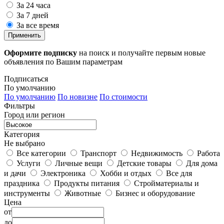
За 24 часа
За 7 дней
За все время
Применить
Оформите подписку
на поиск и получайте первым новые
объявления по Вашим параметрам
Подписаться
По умолчанию
По умолчанию
По новизне
По стоимости
Фильтры
Город или регион
Категория
Не выбрано
Все категории
Транспорт
Недвижимость
Работа
Услуги
Личные вещи
Детские товары
Для дома
и дачи
Электроника
Хобби и отдых
Все для
праздника
Продукты питания
Стройматериалы и
инструменты
Животные
Бизнес и оборудование
Цена
от
до