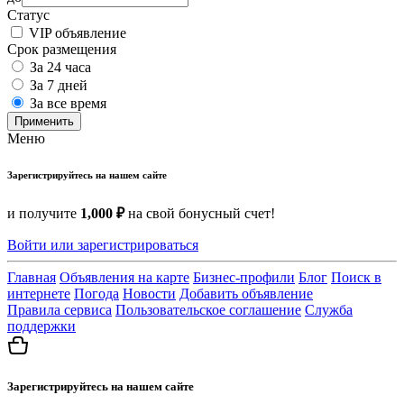
Статус
VIP объявление
Срок размещения
За 24 часа
За 7 дней
За все время
Применить
Меню
Зарегистрируйтесь на нашем сайте
и получите
1,000 ₽
на свой бонусный счет!
Войти или зарегистрироваться
Главная
Объявления на карте
Бизнес-профили
Блог
Поиск в
интернете
Погода
Новости
Добавить объявление
Правила сервиса
Пользовательское соглашение
Служба
поддержки
Зарегистрируйтесь на нашем сайте