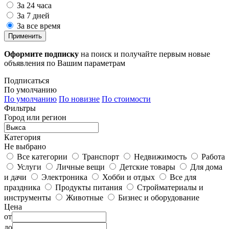
За 24 часа
За 7 дней
За все время
Применить
Оформите подписку
на поиск и получайте первым новые
объявления по Вашим параметрам
Подписаться
По умолчанию
По умолчанию
По новизне
По стоимости
Фильтры
Город или регион
Категория
Не выбрано
Все категории
Транспорт
Недвижимость
Работа
Услуги
Личные вещи
Детские товары
Для дома
и дачи
Электроника
Хобби и отдых
Все для
праздника
Продукты питания
Стройматериалы и
инструменты
Животные
Бизнес и оборудование
Цена
от
до