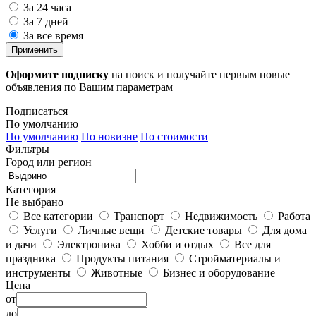
За 24 часа
За 7 дней
За все время
Применить
Оформите подписку
на поиск и получайте первым новые
объявления по Вашим параметрам
Подписаться
По умолчанию
По умолчанию
По новизне
По стоимости
Фильтры
Город или регион
Категория
Не выбрано
Все категории
Транспорт
Недвижимость
Работа
Услуги
Личные вещи
Детские товары
Для дома
и дачи
Электроника
Хобби и отдых
Все для
праздника
Продукты питания
Стройматериалы и
инструменты
Животные
Бизнес и оборудование
Цена
от
до