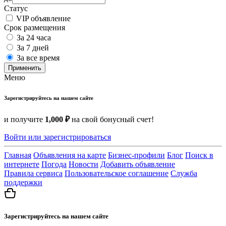
Статус
VIP объявление
Срок размещения
За 24 часа
За 7 дней
За все время
Применить
Меню
Зарегистрируйтесь на нашем сайте
и получите
1,000 ₽
на свой бонусный счет!
Войти или зарегистрироваться
Главная
Объявления на карте
Бизнес-профили
Блог
Поиск в
интернете
Погода
Новости
Добавить объявление
Правила сервиса
Пользовательское соглашение
Служба
поддержки
Зарегистрируйтесь на нашем сайте