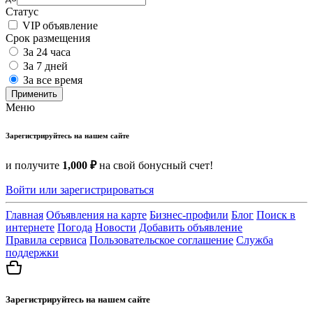
Статус
VIP объявление
Срок размещения
За 24 часа
За 7 дней
За все время
Применить
Меню
Зарегистрируйтесь на нашем сайте
и получите
1,000 ₽
на свой бонусный счет!
Войти или зарегистрироваться
Главная
Объявления на карте
Бизнес-профили
Блог
Поиск в
интернете
Погода
Новости
Добавить объявление
Правила сервиса
Пользовательское соглашение
Служба
поддержки
Зарегистрируйтесь на нашем сайте