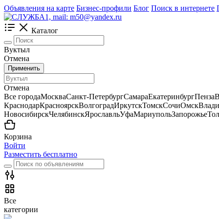
Объявления на карте
Бизнес-профили
Блог
Поиск в интернете
Каталог
Вуктыл
Отмена
Применить
Отмена
Все города
Москва
Санкт-Петербург
Самара
Екатеринбург
Пенза
В
Краснодар
Красноярск
Волгоград
Иркутск
Томск
Сочи
Омск
Влади
Новосибирск
Челябинск
Ярославль
Уфа
Мариуполь
Запорожье
Тол
Корзина
Войти
Разместить бесплатно
Все
категории