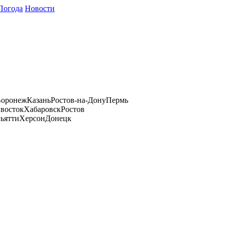
Погода
Новости
оронеж
Казань
Ростов-на-Дону
Пермь
восток
Хабаровск
Ростов
ьятти
Херсон
Донецк