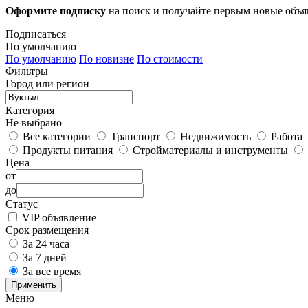
Оформите подписку
на поиск и получайте первым новые объ
Подписаться
По умолчанию
По умолчанию
По новизне
По стоимости
Фильтры
Город или регион
Категория
Не выбрано
Все категории
Транспорт
Недвижимость
Работа
Продукты питания
Стройматериалы и инструменты
Цена
от
до
Статус
VIP объявление
Срок размещения
За 24 часа
За 7 дней
За все время
Применить
Меню