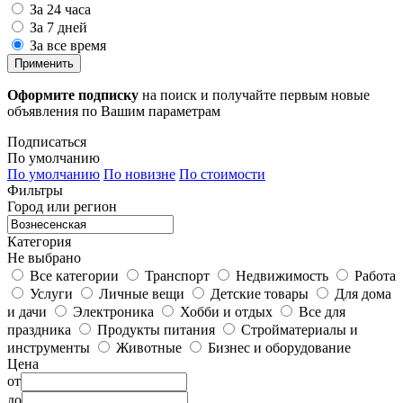
За 24 часа
За 7 дней
За все время
Применить
Оформите подписку
на поиск и получайте первым новые
объявления по Вашим параметрам
Подписаться
По умолчанию
По умолчанию
По новизне
По стоимости
Фильтры
Город или регион
Категория
Не выбрано
Все категории
Транспорт
Недвижимость
Работа
Услуги
Личные вещи
Детские товары
Для дома
и дачи
Электроника
Хобби и отдых
Все для
праздника
Продукты питания
Стройматериалы и
инструменты
Животные
Бизнес и оборудование
Цена
от
до