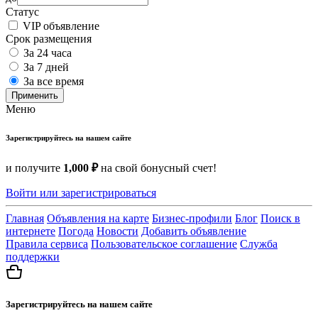
Статус
VIP объявление
Срок размещения
За 24 часа
За 7 дней
За все время
Применить
Меню
Зарегистрируйтесь на нашем сайте
и получите
1,000 ₽
на свой бонусный счет!
Войти или зарегистрироваться
Главная
Объявления на карте
Бизнес-профили
Блог
Поиск в
интернете
Погода
Новости
Добавить объявление
Правила сервиса
Пользовательское соглашение
Служба
поддержки
Зарегистрируйтесь на нашем сайте