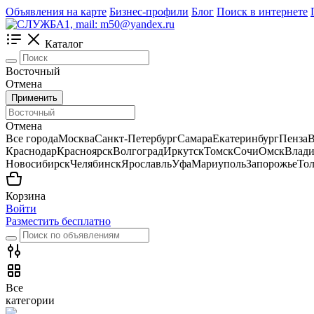
Объявления на карте
Бизнес-профили
Блог
Поиск в интернете
Каталог
Восточный
Отмена
Применить
Отмена
Все города
Москва
Санкт-Петербург
Самара
Екатеринбург
Пенза
В
Краснодар
Красноярск
Волгоград
Иркутск
Томск
Сочи
Омск
Влади
Новосибирск
Челябинск
Ярославль
Уфа
Мариуполь
Запорожье
Тол
Корзина
Войти
Разместить бесплатно
Все
категории