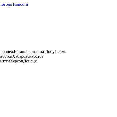
Погода
Новости
оронеж
Казань
Ростов-на-Дону
Пермь
восток
Хабаровск
Ростов
ьятти
Херсон
Донецк