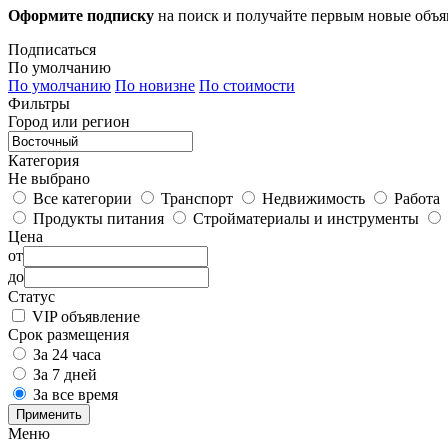
Оформите подписку
на поиск и получайте первым новые объ
Подписаться
По умолчанию
По умолчанию
По новизне
По стоимости
Фильтры
Город или регион
Категория
Не выбрано
Все категории
Транспорт
Недвижимость
Работа
Продукты питания
Стройматериалы и инструменты
Цена
от
до
Статус
VIP объявление
Срок размещения
За 24 часа
За 7 дней
За все время
Применить
Меню