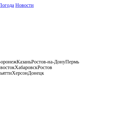
Погода
Новости
оронеж
Казань
Ростов-на-Дону
Пермь
восток
Хабаровск
Ростов
ьятти
Херсон
Донецк