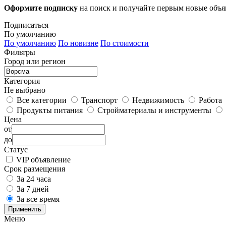
Оформите подписку
на поиск и получайте первым новые объ
Подписаться
По умолчанию
По умолчанию
По новизне
По стоимости
Фильтры
Город или регион
Категория
Не выбрано
Все категории
Транспорт
Недвижимость
Работа
Продукты питания
Стройматериалы и инструменты
Цена
от
до
Статус
VIP объявление
Срок размещения
За 24 часа
За 7 дней
За все время
Применить
Меню