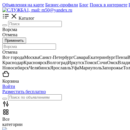
Объявления на карте
Бизнес-профили
Блог
Поиск в интернете
Каталог
Ворсма
Отмена
Применить
Отмена
Все города
Москва
Санкт-Петербург
Самара
Екатеринбург
Пенза
В
Краснодар
Красноярск
Волгоград
Иркутск
Томск
Сочи
Омск
Влади
Новосибирск
Челябинск
Ярославль
Уфа
Мариуполь
Запорожье
Тол
Корзина
Войти
Разместить бесплатно
Все
категории