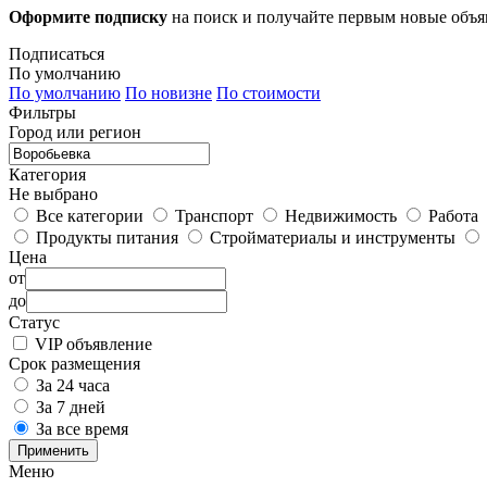
Оформите подписку
на поиск и получайте первым новые объ
Подписаться
По умолчанию
По умолчанию
По новизне
По стоимости
Фильтры
Город или регион
Категория
Не выбрано
Все категории
Транспорт
Недвижимость
Работа
Продукты питания
Стройматериалы и инструменты
Цена
от
до
Статус
VIP объявление
Срок размещения
За 24 часа
За 7 дней
За все время
Применить
Меню