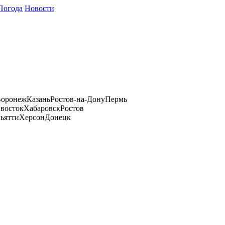
Погода
Новости
оронеж
Казань
Ростов-на-Дону
Пермь
восток
Хабаровск
Ростов
ьятти
Херсон
Донецк