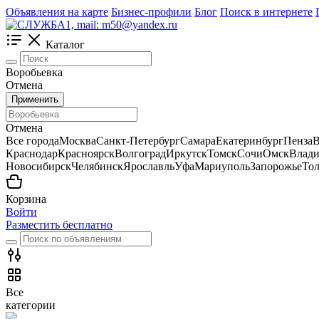
Объявления на карте
Бизнес-профили
Блог
Поиск в интернете
Каталог
Воробьевка
Отмена
Применить
Отмена
Все города
Москва
Санкт-Петербург
Самара
Екатеринбург
Пенза
В
Краснодар
Красноярск
Волгоград
Иркутск
Томск
Сочи
Омск
Влади
Новосибирск
Челябинск
Ярославль
Уфа
Мариуполь
Запорожье
Тол
Корзина
Войти
Разместить бесплатно
Все
категории