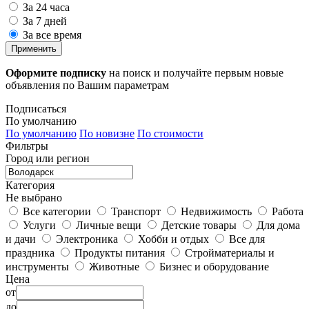
За 24 часа
За 7 дней
За все время
Применить
Оформите подписку
на поиск и получайте первым новые
объявления по Вашим параметрам
Подписаться
По умолчанию
По умолчанию
По новизне
По стоимости
Фильтры
Город или регион
Категория
Не выбрано
Все категории
Транспорт
Недвижимость
Работа
Услуги
Личные вещи
Детские товары
Для дома
и дачи
Электроника
Хобби и отдых
Все для
праздника
Продукты питания
Стройматериалы и
инструменты
Животные
Бизнес и оборудование
Цена
от
до