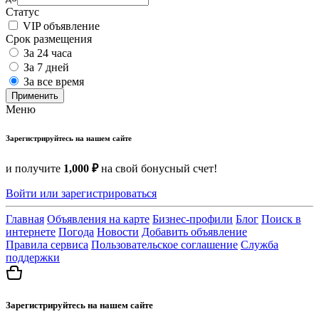
Статус
VIP объявление
Срок размещения
За 24 часа
За 7 дней
За все время
Применить
Меню
Зарегистрируйтесь на нашем сайте
и получите
1,000 ₽
на свой бонусный счет!
Войти или зарегистрироваться
Главная
Объявления на карте
Бизнес-профили
Блог
Поиск в
интернете
Погода
Новости
Добавить объявление
Правила сервиса
Пользовательское соглашение
Служба
поддержки
Зарегистрируйтесь на нашем сайте