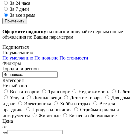
За 24 часа
За 7 дней
За все время
Применить
Оформите подписку
на поиск и получайте первым новые
объявления по Вашим параметрам
Подписаться
По умолчанию
По умолчанию
По новизне
По стоимости
Фильтры
Город или регион
Категория
Не выбрано
Все категории
Транспорт
Недвижимость
Работа
Услуги
Личные вещи
Детские товары
Для дома
и дачи
Электроника
Хобби и отдых
Все для
праздника
Продукты питания
Стройматериалы и
инструменты
Животные
Бизнес и оборудование
Цена
от
до