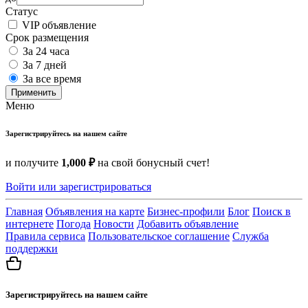
Статус
VIP объявление
Срок размещения
За 24 часа
За 7 дней
За все время
Применить
Меню
Зарегистрируйтесь на нашем сайте
и получите
1,000 ₽
на свой бонусный счет!
Войти или зарегистрироваться
Главная
Объявления на карте
Бизнес-профили
Блог
Поиск в
интернете
Погода
Новости
Добавить объявление
Правила сервиса
Пользовательское соглашение
Служба
поддержки
Зарегистрируйтесь на нашем сайте