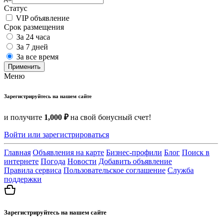
Статус
VIP объявление
Срок размещения
За 24 часа
За 7 дней
За все время
Применить
Меню
Зарегистрируйтесь на нашем сайте
и получите
1,000 ₽
на свой бонусный счет!
Войти или зарегистрироваться
Главная
Объявления на карте
Бизнес-профили
Блог
Поиск в
интернете
Погода
Новости
Добавить объявление
Правила сервиса
Пользовательское соглашение
Служба
поддержки
Зарегистрируйтесь на нашем сайте