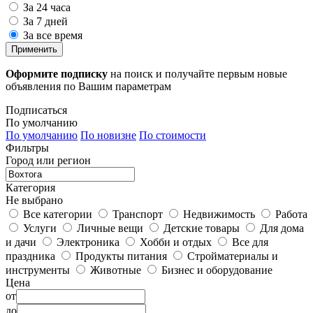
За 24 часа
За 7 дней
За все время
Применить
Оформите подписку
на поиск и получайте первым новые
объявления по Вашим параметрам
Подписаться
По умолчанию
По умолчанию
По новизне
По стоимости
Фильтры
Город или регион
Категория
Не выбрано
Все категории
Транспорт
Недвижимость
Работа
Услуги
Личные вещи
Детские товары
Для дома
и дачи
Электроника
Хобби и отдых
Все для
праздника
Продукты питания
Стройматериалы и
инструменты
Животные
Бизнес и оборудование
Цена
от
до