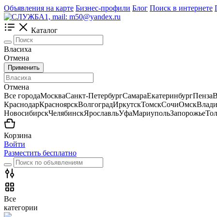
Объявления на карте
Бизнес-профили
Блог
Поиск в интернете
Каталог
Власиха
Отмена
Применить
Отмена
Все города
Москва
Санкт-Петербург
Самара
Екатеринбург
Пенза
В
Краснодар
Красноярск
Волгоград
Иркутск
Томск
Сочи
Омск
Влади
Новосибирск
Челябинск
Ярославль
Уфа
Мариуполь
Запорожье
Тол
Корзина
Войти
Разместить бесплатно
Все
категории