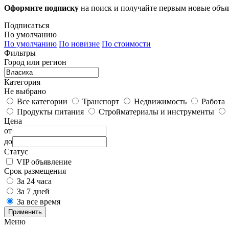
Оформите подписку
на поиск и получайте первым новые объ
Подписаться
По умолчанию
По умолчанию
По новизне
По стоимости
Фильтры
Город или регион
Категория
Не выбрано
Все категории
Транспорт
Недвижимость
Работа
Продукты питания
Стройматериалы и инструменты
Цена
от
до
Статус
VIP объявление
Срок размещения
За 24 часа
За 7 дней
За все время
Применить
Меню