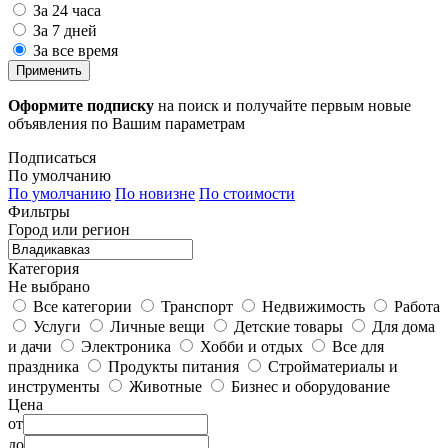
За 24 часа
За 7 дней
За все время
Применить
Оформите подписку
на поиск и получайте первым новые
объявления по Вашим параметрам
Подписаться
По умолчанию
По умолчанию
По новизне
По стоимости
Фильтры
Город или регион
Категория
Не выбрано
Все категории
Транспорт
Недвижимость
Работа
Услуги
Личные вещи
Детские товары
Для дома
и дачи
Электроника
Хобби и отдых
Все для
праздника
Продукты питания
Стройматериалы и
инструменты
Животные
Бизнес и оборудование
Цена
от
до