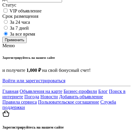
Статус
VIP объявление
Срок размещения
За 24 часа
За 7 дней
За все время
Применить
Меню
Зарегистрируйтесь на нашем сайте
и получите
1,000 ₽
на свой бонусный счет!
Войти или зарегистрироваться
Главная
Объявления на карте
Бизнес-профили
Блог
Поиск в
интернете
Погода
Новости
Добавить объявление
Правила сервиса
Пользовательское соглашение
Служба
поддержки
Зарегистрируйтесь на нашем сайте