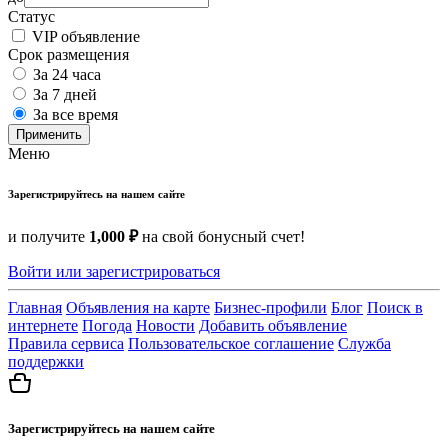
Статус
VIP объявление
Срок размещения
За 24 часа
За 7 дней
За все время
Применить
Меню
Зарегистрируйтесь на нашем сайте
и получите
1,000 ₽
на свой бонусный счет!
Войти или зарегистрироваться
Главная
Объявления на карте
Бизнес-профили
Блог
Поиск в
интернете
Погода
Новости
Добавить объявление
Правила сервиса
Пользовательское соглашение
Служба
поддержки
Зарегистрируйтесь на нашем сайте