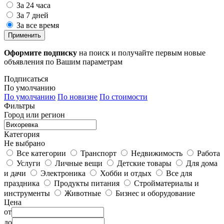
За 24 часа
За 7 дней
За все время
Применить
Оформите подписку
на поиск и получайте первым новые
объявления по Вашим параметрам
Подписаться
По умолчанию
По умолчанию
По новизне
По стоимости
Фильтры
Город или регион
Категория
Не выбрано
Все категории
Транспорт
Недвижимость
Работа
Услуги
Личные вещи
Детские товары
Для дома
и дачи
Электроника
Хобби и отдых
Все для
праздника
Продукты питания
Стройматериалы и
инструменты
Животные
Бизнес и оборудование
Цена
от
до