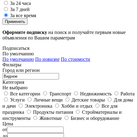
За 24 часа
За 7 дней
За все время
Применить
Оформите подписку
на поиск и получайте первым новые
объявления по Вашим параметрам
Подписаться
По умолчанию
По умолчанию
По новизне
По стоимости
Фильтры
Город или регион
Категория
Не выбрано
Все категории
Транспорт
Недвижимость
Работа
Услуги
Личные вещи
Детские товары
Для дома
и дачи
Электроника
Хобби и отдых
Все для
праздника
Продукты питания
Стройматериалы и
инструменты
Животные
Бизнес и оборудование
Цена
от
до