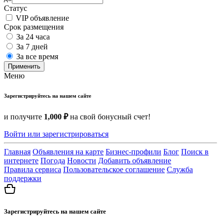
Статус
VIP объявление
Срок размещения
За 24 часа
За 7 дней
За все время
Применить
Меню
Зарегистрируйтесь на нашем сайте
и получите
1,000 ₽
на свой бонусный счет!
Войти или зарегистрироваться
Главная
Объявления на карте
Бизнес-профили
Блог
Поиск в
интернете
Погода
Новости
Добавить объявление
Правила сервиса
Пользовательское соглашение
Служба
поддержки
Зарегистрируйтесь на нашем сайте