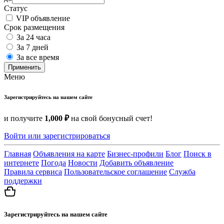
Статус
VIP объявление
Срок размещения
За 24 часа
За 7 дней
За все время
Применить
Меню
Зарегистрируйтесь на нашем сайте
и получите
1,000 ₽
на свой бонусный счет!
Войти или зарегистрироваться
Главная
Объявления на карте
Бизнес-профили
Блог
Поиск в
интернете
Погода
Новости
Добавить объявление
Правила сервиса
Пользовательское соглашение
Служба
поддержки
Зарегистрируйтесь на нашем сайте