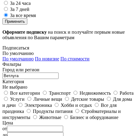
За 24 часа
За 7 дней
За все время
Применить
Оформите подписку
на поиск и получайте первым новые
объявления по Вашим параметрам
Подписаться
По умолчанию
По умолчанию
По новизне
По стоимости
Фильтры
Город или регион
Категория
Не выбрано
Все категории
Транспорт
Недвижимость
Работа
Услуги
Личные вещи
Детские товары
Для дома
и дачи
Электроника
Хобби и отдых
Все для
праздника
Продукты питания
Стройматериалы и
инструменты
Животные
Бизнес и оборудование
Цена
от
до