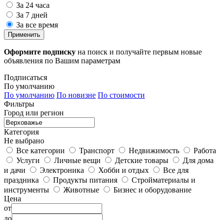
За 24 часа
За 7 дней
За все время
Применить
Оформите подписку
на поиск и получайте первым новые
объявления по Вашим параметрам
Подписаться
По умолчанию
По умолчанию
По новизне
По стоимости
Фильтры
Город или регион
Категория
Не выбрано
Все категории
Транспорт
Недвижимость
Работа
Услуги
Личные вещи
Детские товары
Для дома
и дачи
Электроника
Хобби и отдых
Все для
праздника
Продукты питания
Стройматериалы и
инструменты
Животные
Бизнес и оборудование
Цена
от
до