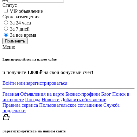
Статус
VIP объявление
Срок размещения
За 24 часа
За 7 дней
За все время
Применить
Меню
Зарегистрируйтесь на нашем сайте
и получите
1,000 ₽
на свой бонусный счет!
Войти или зарегистрироваться
Главная
Объявления на карте
Бизнес-профили
Блог
Поиск в
интернете
Погода
Новости
Добавить объявление
Правила сервиса
Пользовательское соглашение
Служба
поддержки
Зарегистрируйтесь на нашем сайте