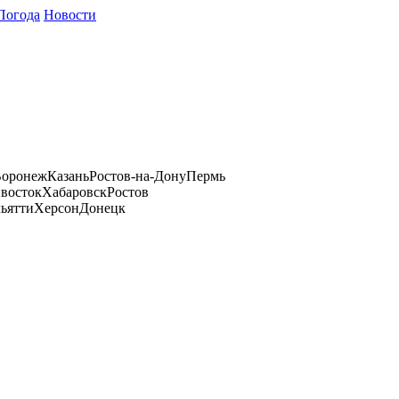
Погода
Новости
оронеж
Казань
Ростов-на-Дону
Пермь
восток
Хабаровск
Ростов
ьятти
Херсон
Донецк