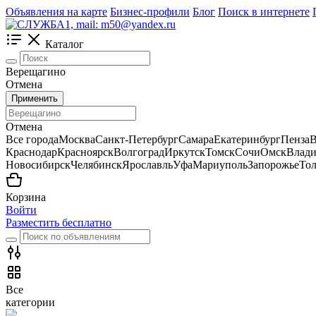
Объявления на карте
Бизнес-профили
Блог
Поиск в интернете
Каталог
Верещагино
Отмена
Применить
Отмена
Все города
Москва
Санкт-Петербург
Самара
Екатеринбург
Пенза
В
Краснодар
Красноярск
Волгоград
Иркутск
Томск
Сочи
Омск
Влади
Новосибирск
Челябинск
Ярославль
Уфа
Мариуполь
Запорожье
Тол
Корзина
Войти
Разместить бесплатно
Все
категории