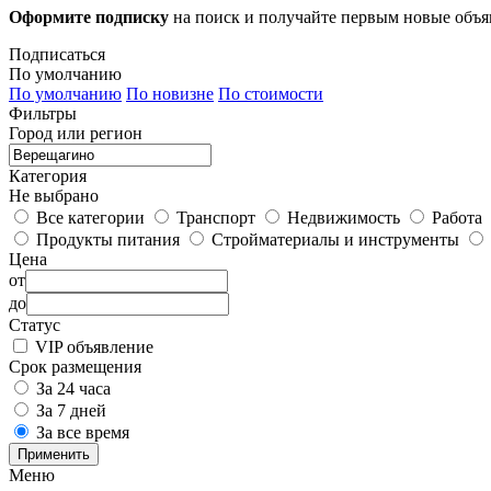
Оформите подписку
на поиск и получайте первым новые объ
Подписаться
По умолчанию
По умолчанию
По новизне
По стоимости
Фильтры
Город или регион
Категория
Не выбрано
Все категории
Транспорт
Недвижимость
Работа
Продукты питания
Стройматериалы и инструменты
Цена
от
до
Статус
VIP объявление
Срок размещения
За 24 часа
За 7 дней
За все время
Применить
Меню