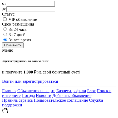
от
до
Статус
VIP объявление
Срок размещения
За 24 часа
За 7 дней
За все время
Применить
Меню
Зарегистрируйтесь на нашем сайте
и получите
1,000 ₽
на свой бонусный счет!
Войти или зарегистрироваться
Главная
Объявления на карте
Бизнес-профили
Блог
Поиск в
интернете
Погода
Новости
Добавить объявление
Правила сервиса
Пользовательское соглашение
Служба
поддержки