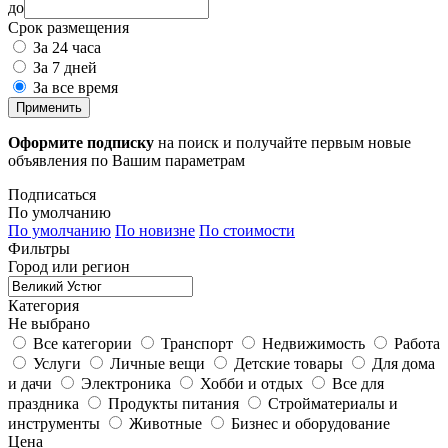
до
Срок размещения
За 24 часа
За 7 дней
За все время
Применить
Оформите подписку
на поиск и получайте первым новые
объявления по Вашим параметрам
Подписаться
По умолчанию
По умолчанию
По новизне
По стоимости
Фильтры
Город или регион
Категория
Не выбрано
Все категории
Транспорт
Недвижимость
Работа
Услуги
Личные вещи
Детские товары
Для дома
и дачи
Электроника
Хобби и отдых
Все для
праздника
Продукты питания
Стройматериалы и
инструменты
Животные
Бизнес и оборудование
Цена