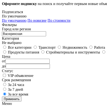
Оформите подписку
на поиск и получайте первым новые объ
Подписаться
По умолчанию
По умолчанию
По новизне
По стоимости
Фильтры
Город или регион
Категория
Не выбрано
Все категории
Транспорт
Недвижимость
Работа
Продукты питания
Стройматериалы и инструменты
Цена
от
до
Статус
VIP объявление
Срок размещения
За 24 часа
За 7 дней
За все время
Применить
Меню