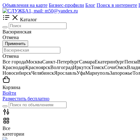
Объявления на карте
Бизнес-профили
Блог
Поиск в интернете
Каталог
Васюринская
Отмена
Применить
Отмена
Все города
Москва
Санкт-Петербург
Самара
Екатеринбург
Пенза
В
Краснодар
Красноярск
Волгоград
Иркутск
Томск
Сочи
Омск
Влади
Новосибирск
Челябинск
Ярославль
Уфа
Мариуполь
Запорожье
Тол
Корзина
Войти
Разместить бесплатно
Все
категории