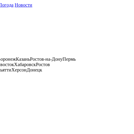
Погода
Новости
оронеж
Казань
Ростов-на-Дону
Пермь
восток
Хабаровск
Ростов
ьятти
Херсон
Донецк