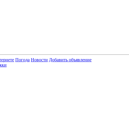
тернете
Погода
Новости
Добавить объявление
жки