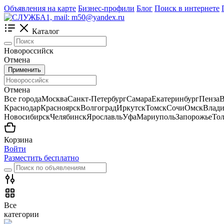
Объявления на карте
Бизнес-профили
Блог
Поиск в интернете
Каталог
Новороссийск
Отмена
Применить
Отмена
Все города
Москва
Санкт-Петербург
Самара
Екатеринбург
Пенза
В
Краснодар
Красноярск
Волгоград
Иркутск
Томск
Сочи
Омск
Влади
Новосибирск
Челябинск
Ярославль
Уфа
Мариуполь
Запорожье
Тол
Корзина
Войти
Разместить бесплатно
Все
категории