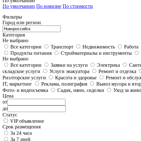
По умолчанию
По умолчанию
По новизне
По стоимости
Фильтры
Город или регион
Категория
Не выбрано
Все категории
Транспорт
Недвижимость
Работа
Продукты питания
Стройматериалы и инструменты
Не выбрано
Все категории
Заявки на услуги
Электрика
Сант
складские услуги
Услуги эвакуатора
Ремонт и отделка
Риэлторские услуги
Красота и здоровье
Ремонт и обслу
IT, маркетинг
Реклама, полиграфия
Вывоз мусора и вто
Фото- и видеосъемка
Садик, няни, сиделки
Уход за жив
Цена
от
до
Статус
VIP объявление
Срок размещения
За 24 часа
За 7 дней