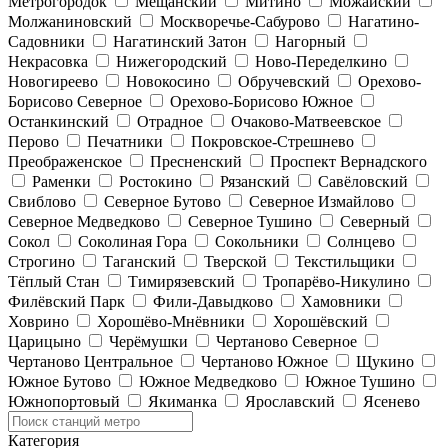
Метрогородок
Мещанский
Митино
Можайский
Молжаниновский
Москворечье-Сабурово
Нагатино-
Садовники
Нагатинский Затон
Нагорный
Некрасовка
Нижегородский
Ново-Переделкино
Новогиреево
Новокосино
Обручевский
Орехово-
Борисово Северное
Орехово-Борисово Южное
Останкинский
Отрадное
Очаково-Матвеевское
Перово
Печатники
Покровское-Стрешнево
Преображенское
Пресненский
Проспект Вернадского
Раменки
Ростокино
Рязанский
Савёловский
Свиблово
Северное Бутово
Северное Измайлово
Северное Медведково
Северное Тушино
Северный
Сокол
Соколиная Гора
Сокольники
Солнцево
Строгино
Таганский
Тверской
Текстильщики
Тёплый Стан
Тимирязевский
Тропарёво-Никулино
Филёвский Парк
Фили-Давыдково
Хамовники
Ховрино
Хорошёво-Мнёвники
Хорошёвский
Царицыно
Черёмушки
Чертаново Северное
Чертаново Центральное
Чертаново Южное
Щукино
Южное Бутово
Южное Медведково
Южное Тушино
Южнопортовый
Якиманка
Ярославский
Ясенево
Категория