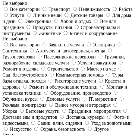
Не выбрано
Все категории
Транспорт
Недвижимость
Работа
Услуги
Личные вещи
Детские товары
Для дома
и дачи
Электроника
Хобби и отдых
Все для
праздника
Продукты питания
Стройматериалы и
инструменты
Животные
Бизнес и оборудование
Не выбрано
Все категории
Заявки на услуги
Электрика
Сантехника
Автоуслуги, автосервисы, аренда
Грузоперевозки
Пассажирские перевозки
Грузчики,
разнорабочие, складские услуги
Услуги эвакуатора
Ремонт и отделка
Строительство
Мастер на час
Сад, благоустройство
Компьютерная помощь
Туры,
базы отдыха, походы
Риэлторские услуги
Красота и
здоровье
Ремонт и обслуживание техники
Монтаж и
установка техники
Оборудование, производство
Обучение, курсы
Деловые услуги
IT, маркетинг
Реклама, полиграфия
Вывоз мусора и вторсырья
Уборка
Бытовые услуги
Праздники, мероприятия
Доставка еды и продуктов
Доставка, курьеры
Фото- и
видеосъемка
Садик, няни, сиделки
Уход за животными
Искусство
Охрана, безопасность
Другое
Цена