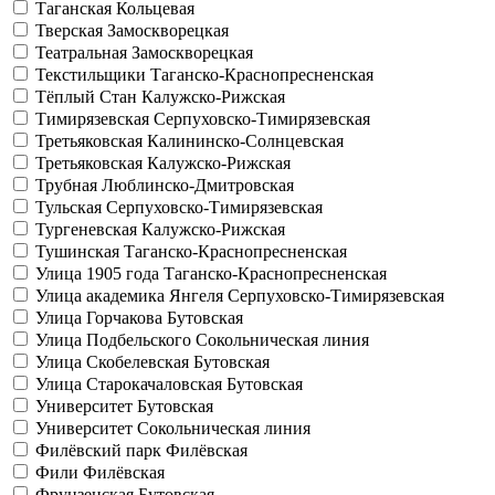
Таганская
Кольцевая
Тверская
Замоскворецкая
Театральная
Замоскворецкая
Текстильщики
Таганско-Краснопресненская
Тёплый Стан
Калужско-Рижская
Тимирязевская
Серпуховско-Тимирязевская
Третьяковская
Калининско-Солнцевская
Третьяковская
Калужско-Рижская
Трубная
Люблинско-Дмитровская
Тульская
Серпуховско-Тимирязевская
Тургеневская
Калужско-Рижская
Тушинская
Таганско-Краснопресненская
Улица 1905 года
Таганско-Краснопресненская
Улица академика Янгеля
Серпуховско-Тимирязевская
Улица Горчакова
Бутовская
Улица Подбельского
Сокольническая линия
Улица Скобелевская
Бутовская
Улица Старокачаловская
Бутовская
Университет
Бутовская
Университет
Сокольническая линия
Филёвский парк
Филёвская
Фили
Филёвская
Фрунзенская
Бутовская