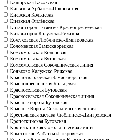
Каширская
Каховская
Киевская
Арбатско-Покровская
Киевская
Кольцевая
Киевская
Филёвская
Китай-город
Таганско-Краснопресненская
Китай-город
Калужско-Рижская
Кожуховская
Люблинско-Дмитровская
Коломенская
Замоскворецкая
Комсомольская
Кольцевая
Комсомольская
Бутовская
Комсомольская
Сокольническая линия
Коньково
Калужско-Рижская
Красногвардейская
Замоскворецкая
Краснопресненская
Кольцевая
Красносельская
Бутовская
Красносельская
Сокольническая линия
Красные ворота
Бутовская
Красные Ворота
Сокольническая линия
Крестьянская застава
Люблинско-Дмитровская
Кропоткинская
Бутовская
Кропоткинская
Сокольническая линия
Крылатское
Арбатско-Покровская
Кузнецкий мост
Таганско-Краснопресненская