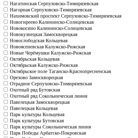
Нагатинская
Серпуховско-Тимирязевская
Нагорная
Серпуховско-Тимирязевская
Нахимовский проспект
Серпуховско-Тимирязевская
Новогиреево
Калининско-Солнцевская
Новокосино
Калининско-Солнцевская
Новокузнецкая
Замоскворецкая
Новослободская
Кольцевая
Новоясеневская
Калужско-Рижская
Новые Черёмушки
Калужско-Рижская
Октябрьская
Кольцевая
Октябрьская
Калужско-Рижская
Октябрьское поле
Таганско-Краснопресненская
Орехово
Замоскворецкая
Отрадное
Серпуховско-Тимирязевская
Охотный ряд
Бутовская
Охотный ряд
Сокольническая линия
Павелецкая
Замоскворецкая
Павелецкая
Кольцевая
Парк культуры
Кольцевая
Парк культуры
Бутовская
Парк культуры
Сокольническая линия
Парк Победы
Арбатско-Покровская