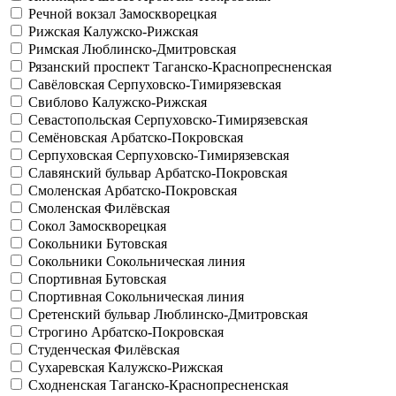
Речной вокзал
Замоскворецкая
Рижская
Калужско-Рижская
Римская
Люблинско-Дмитровская
Рязанский проспект
Таганско-Краснопресненская
Савёловская
Серпуховско-Тимирязевская
Свиблово
Калужско-Рижская
Севастопольская
Серпуховско-Тимирязевская
Семёновская
Арбатско-Покровская
Серпуховская
Серпуховско-Тимирязевская
Славянский бульвар
Арбатско-Покровская
Смоленская
Арбатско-Покровская
Смоленская
Филёвская
Сокол
Замоскворецкая
Сокольники
Бутовская
Сокольники
Сокольническая линия
Спортивная
Бутовская
Спортивная
Сокольническая линия
Сретенский бульвар
Люблинско-Дмитровская
Строгино
Арбатско-Покровская
Студенческая
Филёвская
Сухаревская
Калужско-Рижская
Сходненская
Таганско-Краснопресненская