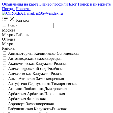
Объявления на карте
Бизнес-профили
Блог
Поиск в интернете
Погода
Новости
Каталог
Москва
Метро / Районы
Отмена
Метро
Районы
Авиамоторная
Калининско-Солнцевская
Автозаводская
Замоскворецкая
Академическая
Калужско-Рижская
Александровский сад
Филёвская
Алексеевская
Калужско-Рижская
Алма-Атинская
Замоскворецкая
Алтуфьево
Серпуховско-Тимирязевская
Аннино
Люблинско-Дмитровская
Арбатская
Арбатско-Покровская
Арбатская
Филёвская
Аэропорт
Замоскворецкая
Бабушкинская
Калужско-Рижская