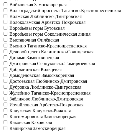
Войковская
Замоскворецкая
Волгоградский проспект
Таганско-Краснопресненская
Волжская
Люблинско-Дмитровская
Волоколамская
Арбатско-Покровская
Воробьёвы горы
Бутовская
Воробьевы горы
Сокольническая линия
Выставочная
Филёвская
Выхино
Таганско-Краснопресненская
Деловой центр
Калининско-Солнцевская
Динамо
Замоскворецкая
Дмитровская
Серпуховско-Тимирязевская
Добрынинская
Кольцевая
Домодедовская
Замоскворецкая
Достоевская
Люблинско-Дмитровская
Дубровка
Люблинско-Дмитровская
Жулебино
Таганско-Краснопресненская
Зябликово
Люблинско-Дмитровская
Измайловская
Арбатско-Покровская
Калужская
Калужско-Рижская
Кантемировская
Замоскворецкая
Каховская
Каховская
Каширская
Замоскворецкая