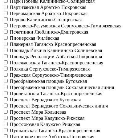
Парк Победы
Калининско-Солнцевская
Партизанская
Арбатско-Покровская
Первомайская
Арбатско-Покровская
Перово
Калининско-Солнцевская
Петровско-Разумовская
Серпуховско-Тимирязевская
Печатники
Люблинско-Дмитровская
Пионерская
Филёвская
Планерная
Таганско-Краснопресненская
Площадь Ильича
Калининско-Солнцевская
Площадь Революции
Арбатско-Покровская
Полежаевская
Таганско-Краснопресненская
Полянка
Серпуховско-Тимирязевская
Пражская
Серпуховско-Тимирязевская
Преображенская площадь
Бутовская
Преображенская площадь
Сокольническая линия
Пролетарская
Таганско-Краснопресненская
Проспект Вернадского
Бутовская
Проспект Вернадского
Сокольническая линия
Проспект Мира
Кольцевая
Проспект Мира
Калужско-Рижская
Профсоюзная
Калужско-Рижская
Пушкинская
Таганско-Краснопресненская
Пятницкое шоссе
Арбатско-Покровская