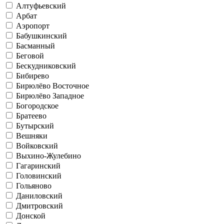
Алтуфьевский
Арбат
Аэропорт
Бабушкинский
Басманный
Беговой
Бескудниковский
Бибирево
Бирюлёво Восточное
Бирюлёво Западное
Богородское
Братеево
Бутырский
Вешняки
Войковский
Выхино-Жулебино
Гагаринский
Головинский
Гольяново
Даниловский
Дмитровский
Донской