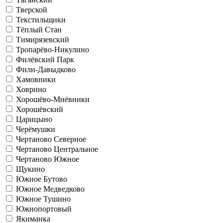
Тверской
Текстильщики
Тёплый Стан
Тимирязевский
Тропарёво-Никулино
Филёвский Парк
Фили-Давыдково
Хамовники
Ховрино
Хорошёво-Мнёвники
Хорошёвский
Царицыно
Черёмушки
Чертаново Северное
Чертаново Центральное
Чертаново Южное
Щукино
Южное Бутово
Южное Медведково
Южное Тушино
Южнопортовый
Якиманка