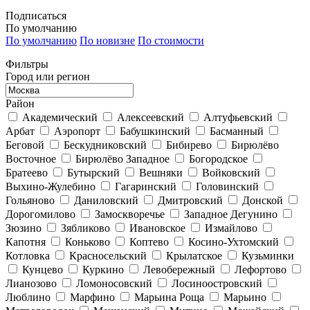
Подписаться
По умолчанию
По умолчанию
По новизне
По стоимости
Фильтры
Город или регион
Район
Академический
Алексеевский
Алтуфьевский
Арбат
Аэропорт
Бабушкинский
Басманный
Беговой
Бескудниковский
Бибирево
Бирюлёво
Восточное
Бирюлёво Западное
Богородское
Братеево
Бутырский
Вешняки
Войковский
Выхино-Жулебино
Гагаринский
Головинский
Гольяново
Даниловский
Дмитровский
Донской
Дорогомилово
Замоскворечье
Западное Дегунино
Зюзино
Зябликово
Ивановское
Измайлово
Капотня
Коньково
Коптево
Косино-Ухтомский
Котловка
Красносельский
Крылатское
Кузьминки
Кунцево
Куркино
Левобережный
Лефортово
Лианозово
Ломоносовский
Лосиноостровский
Люблино
Марфино
Марьина Роща
Марьино