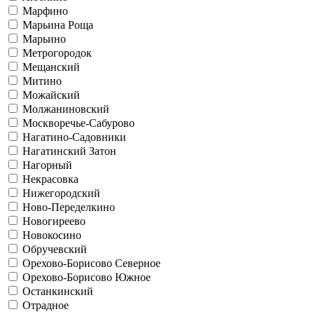
Марфино
Марьина Роща
Марьино
Метрогородок
Мещанский
Митино
Можайский
Молжаниновский
Москворечье-Сабурово
Нагатино-Садовники
Нагатинский Затон
Нагорный
Некрасовка
Нижегородский
Ново-Переделкино
Новогиреево
Новокосино
Обручевский
Орехово-Борисово Северное
Орехово-Борисово Южное
Останкинский
Отрадное