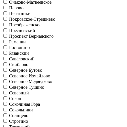
Очаково-Матвеевское
Перово
Печатники
Покровское-Стрешнево
Преображенское
Пресненский
Проспект Вернадского
Раменки
Ростокино
Рязанский
Савёловский
Свиблово
Северное Бутово
Северное Измайлово
Северное Медведково
Северное Тушино
Северный
Сокол
Соколиная Гора
Сокольники
Солнцево
Строгино
Таганский