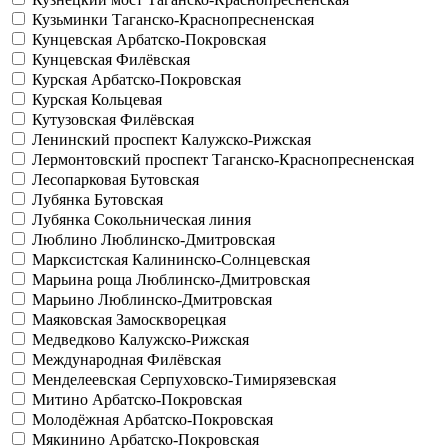
Кузьминки
Таганско-Краснопресненская
Кунцевская
Арбатско-Покровская
Кунцевская
Филёвская
Курская
Арбатско-Покровская
Курская
Кольцевая
Кутузовская
Филёвская
Ленинский проспект
Калужско-Рижская
Лермонтовский проспект
Таганско-Краснопресненская
Лесопарковая
Бутовская
Лубянка
Бутовская
Лубянка
Сокольническая линия
Люблино
Люблинско-Дмитровская
Марксистская
Калининско-Солнцевская
Марьина роща
Люблинско-Дмитровская
Марьино
Люблинско-Дмитровская
Маяковская
Замоскворецкая
Медведково
Калужско-Рижская
Международная
Филёвская
Менделеевская
Серпуховско-Тимирязевская
Митино
Арбатско-Покровская
Молодёжная
Арбатско-Покровская
Мякинино
Арбатско-Покровская