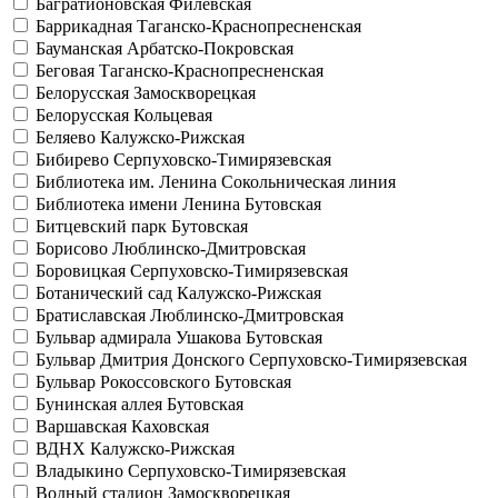
Багратионовская
Филёвская
Баррикадная
Таганско-Краснопресненская
Бауманская
Арбатско-Покровская
Беговая
Таганско-Краснопресненская
Белорусская
Замоскворецкая
Белорусская
Кольцевая
Беляево
Калужско-Рижская
Бибирево
Серпуховско-Тимирязевская
Библиотека им. Ленина
Сокольническая линия
Библиотека имени Ленина
Бутовская
Битцевский парк
Бутовская
Борисово
Люблинско-Дмитровская
Боровицкая
Серпуховско-Тимирязевская
Ботанический сад
Калужско-Рижская
Братиславская
Люблинско-Дмитровская
Бульвар адмирала Ушакова
Бутовская
Бульвар Дмитрия Донского
Серпуховско-Тимирязевская
Бульвар Рокоссовского
Бутовская
Бунинская аллея
Бутовская
Варшавская
Каховская
ВДНХ
Калужско-Рижская
Владыкино
Серпуховско-Тимирязевская
Водный стадион
Замоскворецкая