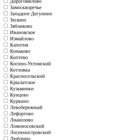
Дорогомилово
Замоскворечье
Западное Дегунино
Зюзино
Зябликово
Ивановское
Измайлово
Капотня
Коньково
Коптево
Косино-Ухтомский
Котловка
Красносельский
Крылатское
Кузьминки
Кунцево
Куркино
Левобережный
Лефортово
Лианозово
Ломоносовский
Лосиноостровский
Люблино