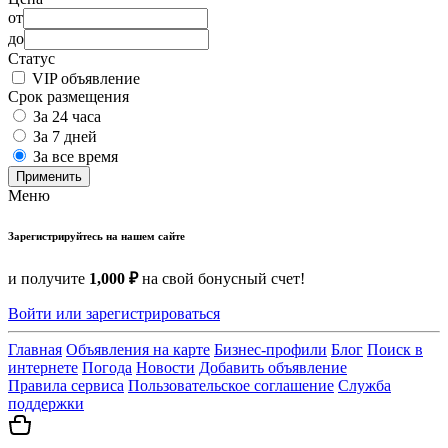
от
до
Статус
VIP объявление
Срок размещения
За 24 часа
За 7 дней
За все время
Применить
Меню
Зарегистрируйтесь на нашем сайте
и получите
1,000 ₽
на свой бонусный счет!
Войти или зарегистрироваться
Главная
Объявления на карте
Бизнес-профили
Блог
Поиск в
интернете
Погода
Новости
Добавить объявление
Правила сервиса
Пользовательское соглашение
Служба
поддержки