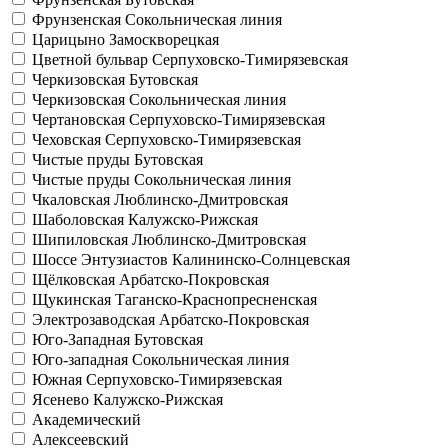
Фрунзенская
Сокольническая линия
Царицыно
Замоскворецкая
Цветной бульвар
Серпуховско-Тимирязевская
Черкизовская
Бутовская
Черкизовская
Сокольническая линия
Чертановская
Серпуховско-Тимирязевская
Чеховская
Серпуховско-Тимирязевская
Чистые пруды
Бутовская
Чистые пруды
Сокольническая линия
Чкаловская
Люблинско-Дмитровская
Шаболовская
Калужско-Рижская
Шипиловская
Люблинско-Дмитровская
Шоссе Энтузиастов
Калининско-Солнцевская
Щёлковская
Арбатско-Покровская
Щукинская
Таганско-Краснопресненская
Электрозаводская
Арбатско-Покровская
Юго-Западная
Бутовская
Юго-западная
Сокольническая линия
Южная
Серпуховско-Тимирязевская
Ясенево
Калужско-Рижская
Академический
Алексеевский