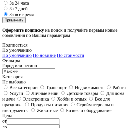
За 24 часа
За 7 дней
За все время
Применить
Оформите подписку
на поиск и получайте первым новые
объявления по Вашим параметрам
Подписаться
По умолчанию
По умолчанию
По новизне
По стоимости
Фильтры
Город или регион
Категория
Не выбрано
Все категории
Транспорт
Недвижимость
Работа
Услуги
Личные вещи
Детские товары
Для дома
и дачи
Электроника
Хобби и отдых
Все для
праздника
Продукты питания
Стройматериалы и
инструменты
Животные
Бизнес и оборудование
Цена
от
до