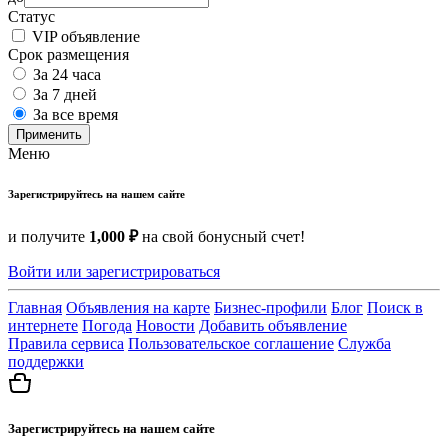
Статус
VIP объявление
Срок размещения
За 24 часа
За 7 дней
За все время
Применить
Меню
Зарегистрируйтесь на нашем сайте
и получите
1,000 ₽
на свой бонусный счет!
Войти или зарегистрироваться
Главная
Объявления на карте
Бизнес-профили
Блог
Поиск в
интернете
Погода
Новости
Добавить объявление
Правила сервиса
Пользовательское соглашение
Служба
поддержки
Зарегистрируйтесь на нашем сайте