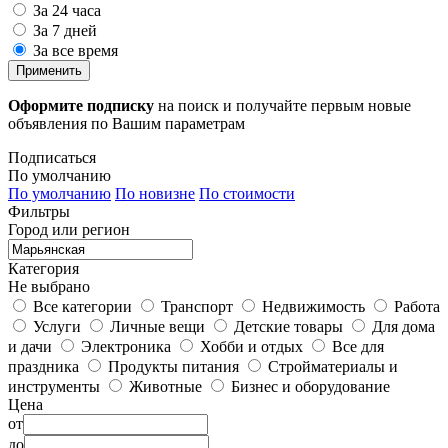
За 24 часа
За 7 дней
За все время
Применить
Оформите подписку
на поиск и получайте первым новые
объявления по Вашим параметрам
Подписаться
По умолчанию
По умолчанию
По новизне
По стоимости
Фильтры
Город или регион
Категория
Не выбрано
Все категории
Транспорт
Недвижимость
Работа
Услуги
Личные вещи
Детские товары
Для дома
и дачи
Электроника
Хобби и отдых
Все для
праздника
Продукты питания
Стройматериалы и
инструменты
Животные
Бизнес и оборудование
Цена
от
до