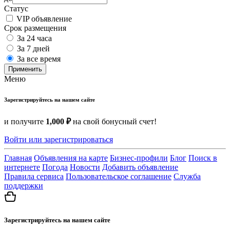
Статус
VIP объявление
Срок размещения
За 24 часа
За 7 дней
За все время
Применить
Меню
Зарегистрируйтесь на нашем сайте
и получите
1,000 ₽
на свой бонусный счет!
Войти или зарегистрироваться
Главная
Объявления на карте
Бизнес-профили
Блог
Поиск в
интернете
Погода
Новости
Добавить объявление
Правила сервиса
Пользовательское соглашение
Служба
поддержки
Зарегистрируйтесь на нашем сайте