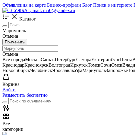
Объявления на карте
Бизнес-профили
Блог
Поиск в интернете
Каталог
Мариуполь
Отмена
Применить
Отмена
Все города
Москва
Санкт-Петербург
Самара
Екатеринбург
Пенза
В
Краснодар
Красноярск
Волгоград
Иркутск
Томск
Сочи
Омск
Влади
Новосибирск
Челябинск
Ярославль
Уфа
Мариуполь
Запорожье
Тол
Корзина
Войти
Разместить бесплатно
Все
категории