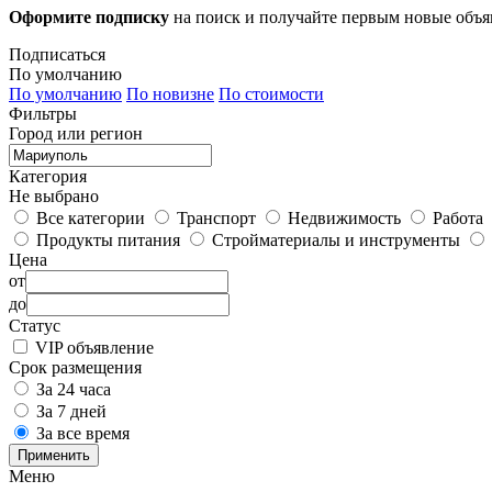
Оформите подписку
на поиск и получайте первым новые объ
Подписаться
По умолчанию
По умолчанию
По новизне
По стоимости
Фильтры
Город или регион
Категория
Не выбрано
Все категории
Транспорт
Недвижимость
Работа
Продукты питания
Стройматериалы и инструменты
Цена
от
до
Статус
VIP объявление
Срок размещения
За 24 часа
За 7 дней
За все время
Применить
Меню