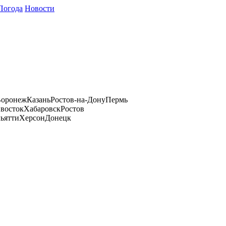
Погода
Новости
оронеж
Казань
Ростов-на-Дону
Пермь
восток
Хабаровск
Ростов
ьятти
Херсон
Донецк