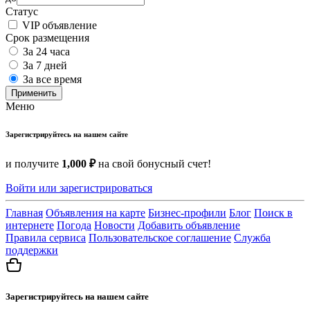
Статус
VIP объявление
Срок размещения
За 24 часа
За 7 дней
За все время
Применить
Меню
Зарегистрируйтесь на нашем сайте
и получите
1,000 ₽
на свой бонусный счет!
Войти или зарегистрироваться
Главная
Объявления на карте
Бизнес-профили
Блог
Поиск в
интернете
Погода
Новости
Добавить объявление
Правила сервиса
Пользовательское соглашение
Служба
поддержки
Зарегистрируйтесь на нашем сайте