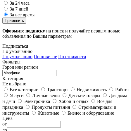
За 24 часа
За 7 дней
За все время
Применить
Оформите подписку
на поиск и получайте первым новые
объявления по Вашим параметрам
Подписаться
По умолчанию
По умолчанию
По новизне
По стоимости
Фильтры
Город или регион
Категория
Не выбрано
Все категории
Транспорт
Недвижимость
Работа
Услуги
Личные вещи
Детские товары
Для дома
и дачи
Электроника
Хобби и отдых
Все для
праздника
Продукты питания
Стройматериалы и
инструменты
Животные
Бизнес и оборудование
Цена
от
до