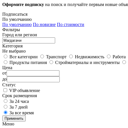
Оформите подписку
на поиск и получайте первым новые объ
Подписаться
По умолчанию
По умолчанию
По новизне
По стоимости
Фильтры
Город или регион
Категория
Не выбрано
Все категории
Транспорт
Недвижимость
Работа
Продукты питания
Стройматериалы и инструменты
Цена
от
до
Статус
VIP объявление
Срок размещения
За 24 часа
За 7 дней
За все время
Применить
Меню