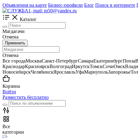
Объявления на карте
Бизнес-профили
Блог
Поиск в интернете
Каталог
Магдагачи
Отмена
Применить
Отмена
Все города
Москва
Санкт-Петербург
Самара
Екатеринбург
Пенза
В
Краснодар
Красноярск
Волгоград
Иркутск
Томск
Сочи
Омск
Влади
Новосибирск
Челябинск
Ярославль
Уфа
Мариуполь
Запорожье
Тол
Корзина
Войти
Разместить бесплатно
Все
категории