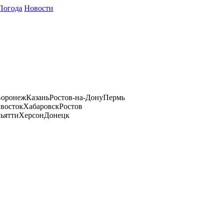
Погода
Новости
оронеж
Казань
Ростов-на-Дону
Пермь
восток
Хабаровск
Ростов
ьятти
Херсон
Донецк