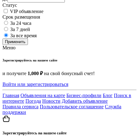
Статус
VIP объявление
Срок размещения
За 24 часа
За 7 дней
За все время
Применить
Меню
Зарегистрируйтесь на нашем сайте
и получите
1,000 ₽
на свой бонусный счет!
Войти или зарегистрироваться
Главная
Объявления на карте
Бизнес-профили
Блог
Поиск в
интернете
Погода
Новости
Добавить объявление
Правила сервиса
Пользовательское соглашение
Служба
поддержки
Зарегистрируйтесь на нашем сайте