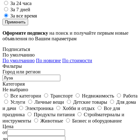
За 24 часа
За 7 дней
За все время
Применить
Оформите подписку
на поиск и получайте первым новые
объявления по Вашим параметрам
Подписаться
По умолчанию
По умолчанию
По новизне
По стоимости
Фильтры
Город или регион
Категория
Не выбрано
Все категории
Транспорт
Недвижимость
Работа
Услуги
Личные вещи
Детские товары
Для дома
и дачи
Электроника
Хобби и отдых
Все для
праздника
Продукты питания
Стройматериалы и
инструменты
Животные
Бизнес и оборудование
Цена
от
до